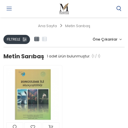
Gi
Y
/
Ana Sayfa
Metin Sarıbaş
Ü
O
FILTRELE
Metin Sarıbaş
1
adet ürün bulunmuştur.
(1 / 1)