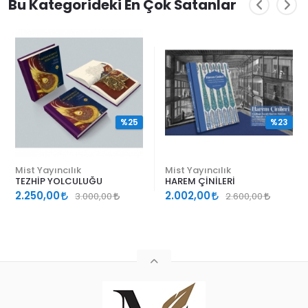
Bu Kategorideki En Çok Satanlar
%25
%23
Mist Yayıncılık
Mist Yayıncılık
TEZHİP YOLCULUĞU
HAREM ÇİNİLERİ
2.250,00
2.002,00
3.000,00
2.600,00