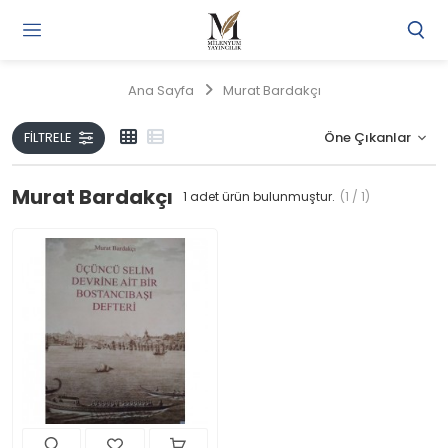
Gi
Y
/
Ana Sayfa
Murat Bardakçı
Ü
O
FILTRELE
Murat Bardakçı
1
adet ürün bulunmuştur.
(1 / 1)