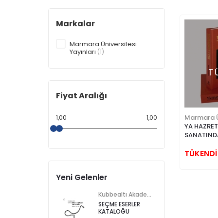
Markalar
Marmara Üniversitesi
Yayınları
(1)
T
Fiyat Aralığı
1,00
1,00
YA HAZRET
SANATIND
ÖNDERLER
TÜKENDİ
Yeni Gelenler
Kubbealtı Akademisi Kültür ve Sanat Vakfı
SEÇME ESERLER
KATALOĞU