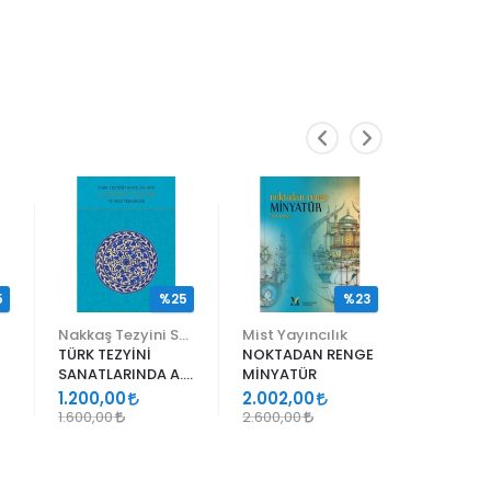
5
%25
%23
Nakkaş Tezyini Sanatlar Merkezi Yayınları
Mist Yayıncılık
TÜRK TEZYİNİ
NOKTADAN RENGE
ALİ EN N
SANATLARINDA A.
MİNYATÜR
ER RAKIM
SÜHEYL ÜNVER VE
1.200,00
2.002,00
1.105,00
YENİ TERKİPLERİ
1.600,00
2.600,00
1.300,00