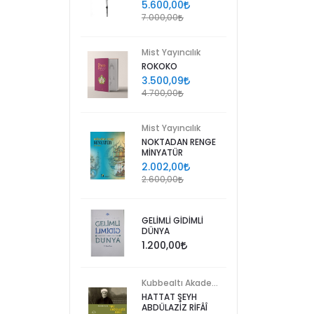
5.600,00
7.000,00
Mist Yayıncılık
ROKOKO
3.500,09
4.700,00
Mist Yayıncılık
NOKTADAN RENGE
MİNYATÜR
2.002,00
2.600,00
GELİMLİ GİDİMLİ
DÜNYA
1.200,00
Kubbealtı Akademisi Kültür ve Sanat Vakfı
HATTAT ŞEYH
ABDÜLAZİZ RİFÂÎ