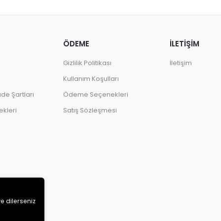
ÖDEME
İLETİŞİM
Gizlilik Politikası
İletişim
Kullanım Koşulları
ade Şartları
Ödeme Seçenekleri
kleri
Satış Sözleşmesi
ve dilerseniz