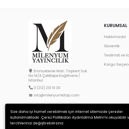
KURUMSAL
Hakkımızda
Güvenlik
Teslimat ve İ
Kargo Seçene
Emniyetevler Mah. Taşkent Sok.
No:14/A Çeliktepe Kağıthane /
İstanbul
0 (212) 213 10 30
info@milenyumkitap.com
Size daha iyi hizmet verebilmek için internet sitemizde çerezler
kullanılmaktadır. Çerez Politikaları Aydınlatma Metni’ni okuyabilir 
tercihlerinizi değiştirebilirsiniz.