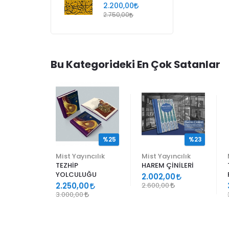
2.200,00
2.750,00
Bu Kategorideki En Çok Satanlar
%25
%25
%23
ncılık
Mist Yayıncılık
Mist Yayıncılık
TEZHİP
HAREM ÇİNİLERİ
YOLCULUĞU
9
2.002,00
2.250,00
2.600,00
3.000,00