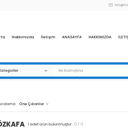
info@mi
yfa
Hakkımızda
İletişim
ANASAYFA
HAKKIMIZDA
İLETİ
Sıralama
 ÖZKAFA
1
adet ürün bulunmuştur.
(1 / 1)