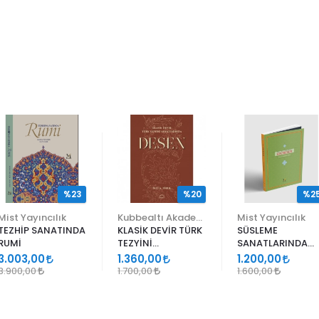
%23
%20
%2
Mist Yayıncılık
Kubbealtı Akademisi Kültür ve Sanat Vakfı
Mist Yayıncılık
TEZHİP SANATINDA
KLASİK DEVİR TÜRK
SÜSLEME
RUMİ
TEZYİNİ
SANATLARINDA
SANATLARINDA
GEÇMELER
3.003,00
1.360,00
1.200,00
DESEN
3.900,00
1.700,00
1.600,00