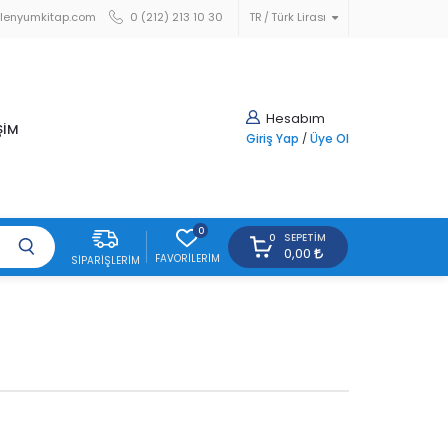
lenyumkitap.com
0 (212) 213 10 30
TR
Türk Lirası
Hesabım
ŞİM
Giriş Yap
/
Üye Ol
0
SEPETIM
0
0,00
FAVORILERIM
SIPARIŞLERIM