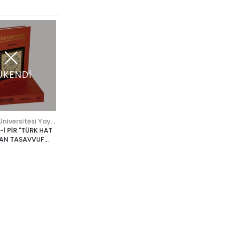
ÜKENDİ
Marmara Üniversitesi Yayınları
-İ PİR "TÜRK HAT
AN TASAVVUF
İ