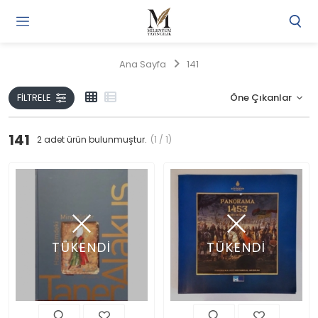
Gi
Y
/
Ana Sayfa
141
Ü
O
FILTRELE
141
2
adet ürün bulunmuştur.
(1 / 1)
TÜKENDİ
TÜKENDİ