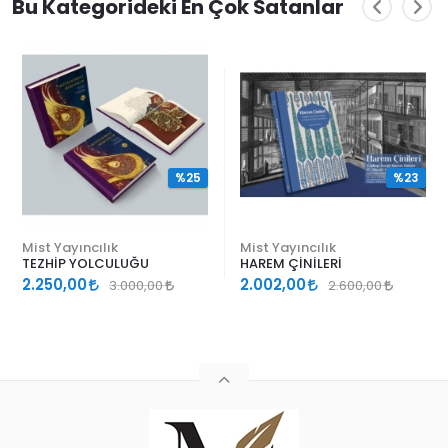
Bu Kategorideki En Çok Satanlar
%25
%23
Mist Yayıncılık
Mist Yayıncılık
TEZHİP YOLCULUĞU
HAREM ÇİNİLERİ
2.250,00
2.002,00
3.000,00
2.600,00