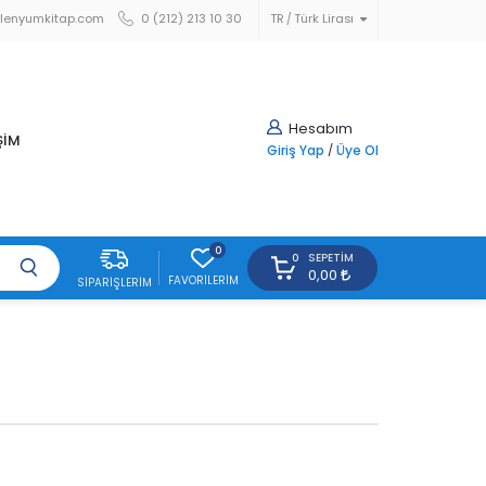
lenyumkitap.com
0 (212) 213 10 30
TR
Türk Lirası
Hesabım
ŞİM
Giriş Yap
/
Üye Ol
0
SEPETIM
0
0,00
FAVORILERIM
SIPARIŞLERIM