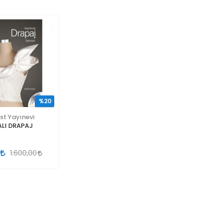
%20
st Yayınevi
LI DRAPAJ
İ
1.600,00