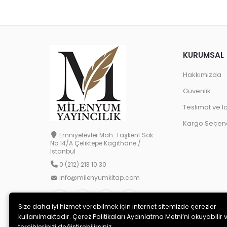
KURUMSAL
Hakkımızda
Güvenlik
Teslimat ve İ
Kargo Seçene
Emniyetevler Mah. Taşkent Sok.
No:14/A Çeliktepe Kağıthane /
İstanbul
0 (212) 213 10 30
info@milenyumkitap.com
Size daha iyi hizmet verebilmek için internet sitemizde çerezler
kullanılmaktadır. Çerez Politikaları Aydınlatma Metni’ni okuyabilir 