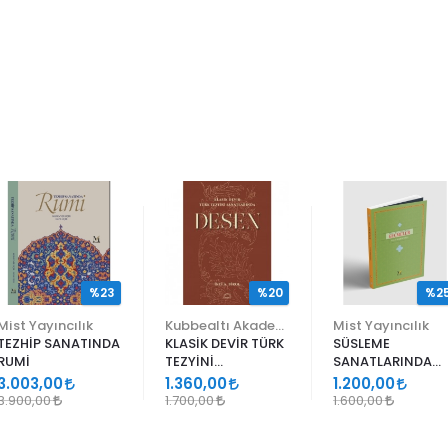
%23
%20
%2
Mist Yayıncılık
Kubbealtı Akademisi Kültür ve Sanat Vakfı
Mist Yayıncılık
TEZHİP SANATINDA
KLASİK DEVİR TÜRK
SÜSLEME
RUMİ
TEZYİNİ
SANATLARINDA
SANATLARINDA
GEÇMELER
3.003,00
1.360,00
1.200,00
DESEN
3.900,00
1.700,00
1.600,00