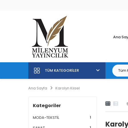
Ana Sa
TÜM KATEGORILER
Ana Sayfa
Karolyn Kiisel
Kategoriler
1
MODA-TEKSTİL
Karoly
1
SANAT