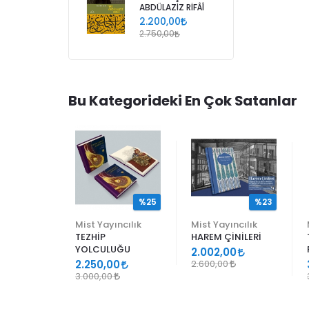
ABDÜLAZİZ RİFÂÎ
2.200,00
2.750,00
Bu Kategorideki En Çok Satanlar
%25
%25
%23
ncılık
Mist Yayıncılık
Mist Yayıncılık
TEZHİP
HAREM ÇİNİLERİ
YOLCULUĞU
9
2.002,00
2.250,00
2.600,00
3.000,00