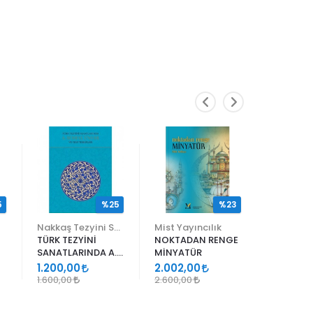
5
%25
%23
Nakkaş Tezyini Sanatlar Merkezi Yayınları
Mist Yayıncılık
TÜRK TEZYİNİ
NOKTADAN RENGE
ALİ EN N
SANATLARINDA A.
MİNYATÜR
ER RAKIM
SÜHEYL ÜNVER VE
1.200,00
2.002,00
1.105,00
YENİ TERKİPLERİ
1.600,00
2.600,00
1.300,00