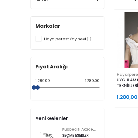
Markalar
Hayalperest Yayınevi
(1)
Fiyat Aralığı
Hayalpere
UYGULAMA
1.280,00
1.280,00
TEKNİKLER
1.280,00
Yeni Gelenler
Kubbealtı Akademisi Kültür ve Sanat Vakfı
SEÇME ESERLER