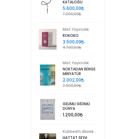
KATALOĞU
5.600,00
7.000,00
Mist Yayıncılık
ROKOKO
3.500,09
4.700,00
Mist Yayıncılık
NOKTADAN RENGE
MİNYATÜR
2.002,00
2.600,00
GELİMLİ GİDİMLİ
DÜNYA
1.200,00
Kubbealtı Akademisi Kültür ve Sanat Vakfı
HATTAT ŞEYH