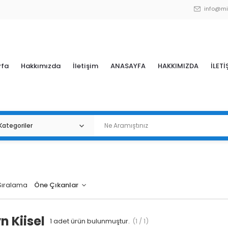
info@mi
yfa
Hakkımızda
İletişim
ANASAYFA
HAKKIMIZDA
İLETİ
Sıralama
n Kiisel
1
adet ürün bulunmuştur.
(1 / 1)