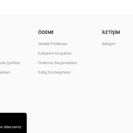
ÖDEME
İLETİŞİM
Gizlilik Politikası
İletişim
Kullanım Koşulları
ade Şartları
Ödeme Seçenekleri
kleri
Satış Sözleşmesi
ve dilerseniz