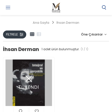
Gi
Y
/
Ana Sayfa
İhsan Derman
Ü
O
FILTRELE
İhsan Derman
1
adet ürün bulunmuştur.
(1 / 1)
TÜKENDİ