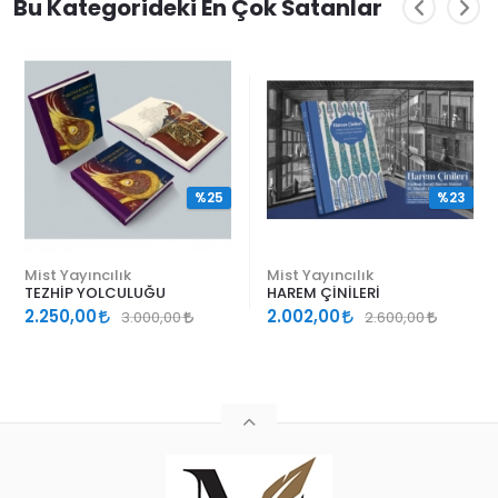
Bu Kategorideki En Çok Satanlar
%25
%23
Mist Yayıncılık
Mist Yayıncılık
TEZHİP YOLCULUĞU
HAREM ÇİNİLERİ
2.250,00
2.002,00
3.000,00
2.600,00