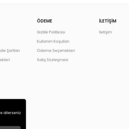
ÖDEME
İLETİŞİM
Gizlilik Politikası
İletişim
Kullanım Koşulları
ade Şartları
Ödeme Seçenekleri
kleri
Satış Sözleşmesi
ve dilerseniz