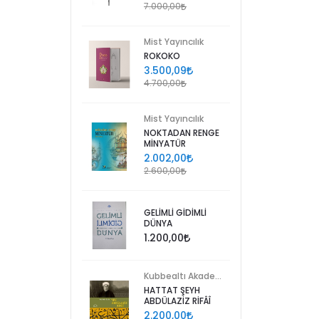
7.000,00
Mist Yayıncılık
ROKOKO
3.500,09
4.700,00
Mist Yayıncılık
NOKTADAN RENGE
MİNYATÜR
2.002,00
2.600,00
GELİMLİ GİDİMLİ
DÜNYA
1.200,00
Kubbealtı Akademisi Kültür ve Sanat Vakfı
HATTAT ŞEYH
ABDÜLAZİZ RİFÂÎ
2.200,00