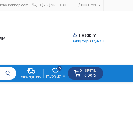
lenyumkitap.com
0 (212) 213 10 30
TR
Türk Lirası
Hesabım
ŞİM
Giriş Yap
/
Üye Ol
0
SEPETIM
0
0,00
FAVORILERIM
SIPARIŞLERIM