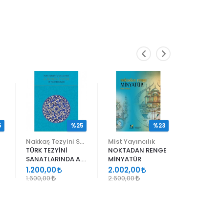
5
%25
%23
Nakkaş Tezyini Sanatlar Merkezi Yayınları
Mist Yayıncılık
TÜRK TEZYİNİ
NOKTADAN RENGE
ALİ EN N
SANATLARINDA A.
MİNYATÜR
ER RAKIM
SÜHEYL ÜNVER VE
1.200,00
2.002,00
1.105,00
YENİ TERKİPLERİ
1.600,00
2.600,00
1.300,00