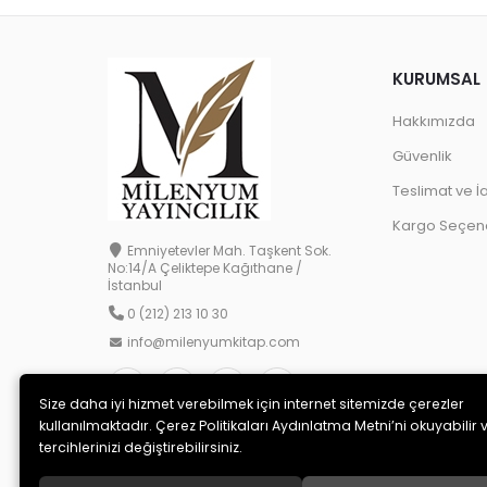
KURUMSAL
Hakkımızda
Güvenlik
Teslimat ve İ
Kargo Seçene
Emniyetevler Mah. Taşkent Sok.
No:14/A Çeliktepe Kağıthane /
İstanbul
0 (212) 213 10 30
info@milenyumkitap.com
Size daha iyi hizmet verebilmek için internet sitemizde çerezler
kullanılmaktadır. Çerez Politikaları Aydınlatma Metni’ni okuyabilir 
tercihlerinizi değiştirebilirsiniz.