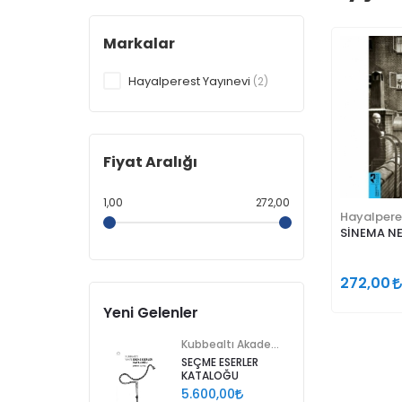
Markalar
Hayalperest Yayınevi
(2)
Fiyat Aralığı
1,00
272,00
Hayalpere
SİNEMA NE
272,00
Yeni Gelenler
Kubbealtı Akademisi Kültür ve Sanat Vakfı
SEÇME ESERLER
KATALOĞU
5.600,00