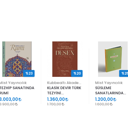
%23
%20
%2
Mist Yayıncılık
Kubbealtı Akademisi Kültür ve Sanat Vakfı
Mist Yayıncılık
TEZHİP SANATINDA
KLASİK DEVİR TÜRK
SÜSLEME
RUMİ
TEZYİNİ
SANATLARINDA
SANATLARINDA
GEÇMELER
3.003,00
1.360,00
1.200,00
DESEN
3.900,00
1.700,00
1.600,00