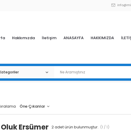
info@mi
yfa
Hakkımızda
İletişim
ANASAYFA
HAKKIMIZDA
İLETİ
Sıralama
 Oluk Ersümer
2
adet ürün bulunmuştur.
(1 / 1)