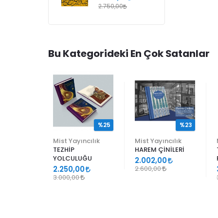
2.750,00
Bu Kategorideki En Çok Satanlar
%25
%25
%23
ncılık
Mist Yayıncılık
Mist Yayıncılık
TEZHİP
HAREM ÇİNİLERİ
YOLCULUĞU
9
2.002,00
2.250,00
2.600,00
3.000,00