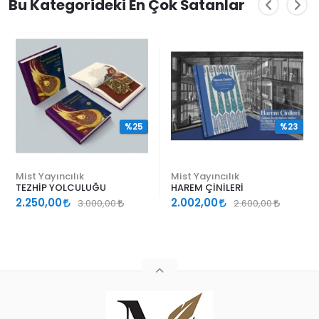
Bu Kategorideki En Çok Satanlar
%25
%23
Mist Yayıncılık
Mist Yayıncılık
TEZHİP YOLCULUĞU
HAREM ÇİNİLERİ
2.250,00
2.002,00
3.000,00
2.600,00