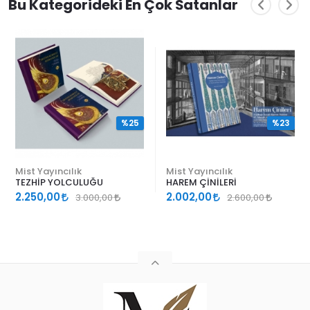
Bu Kategorideki En Çok Satanlar
%25
%23
Mist Yayıncılık
Mist Yayıncılık
TEZHİP YOLCULUĞU
HAREM ÇİNİLERİ
2.250,00
2.002,00
3.000,00
2.600,00