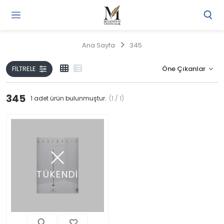
Gi
Y
/
Ana Sayfa
345
Ü
O
FILTRELE
345
1
adet ürün bulunmuştur.
(1 / 1)
TÜKENDİ