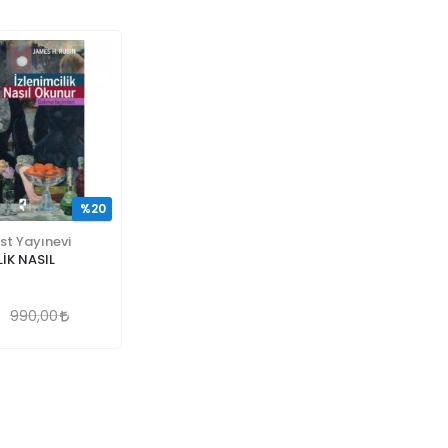
%20
st Yayınevi
İK NASIL
990,00