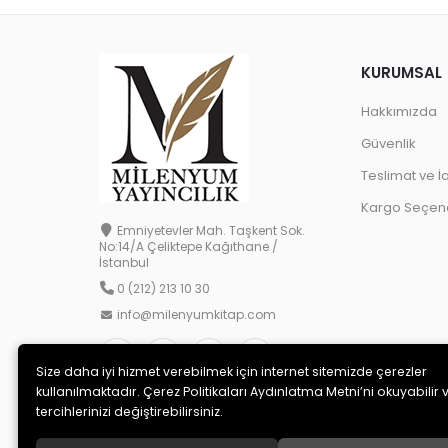
KURUMSAL
Hakkımızda
Güvenlik
Teslimat ve İ
Kargo Seçene
Emniyetevler Mah. Taşkent Sok.
No:14/A Çeliktepe Kağıthane /
İstanbul
0 (212) 213 10 30
info@milenyumkitap.com
Size daha iyi hizmet verebilmek için internet sitemizde çerezler
kullanılmaktadır. Çerez Politikaları Aydınlatma Metni’ni okuyabilir 
tercihlerinizi değiştirebilirsiniz.