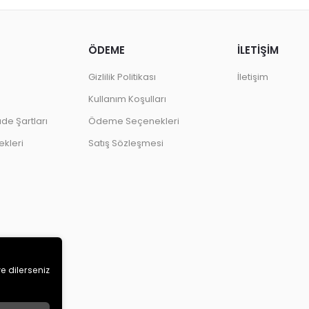
ÖDEME
İLETİŞİM
Gizlilik Politikası
İletişim
Kullanım Koşulları
ade Şartları
Ödeme Seçenekleri
kleri
Satış Sözleşmesi
ve dilerseniz