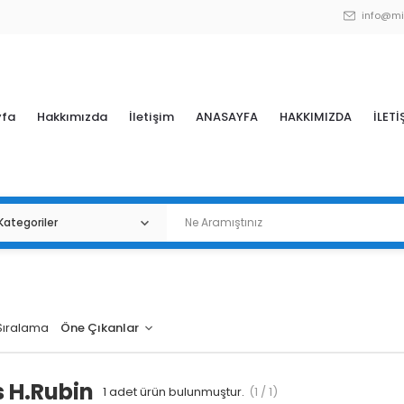
info@mi
yfa
Hakkımızda
İletişim
ANASAYFA
HAKKIMIZDA
İLETİ
Sıralama
 H.Rubin
1
adet ürün bulunmuştur.
(1 / 1)