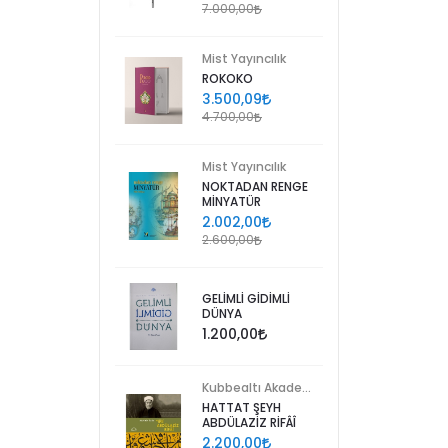
7.000,00
Mist Yayıncılık
ROKOKO
3.500,09
4.700,00
Mist Yayıncılık
NOKTADAN RENGE
MİNYATÜR
2.002,00
2.600,00
GELİMLİ GİDİMLİ
DÜNYA
1.200,00
Kubbealtı Akademisi Kültür ve Sanat Vakfı
HATTAT ŞEYH
ABDÜLAZİZ RİFÂÎ
2.200,00