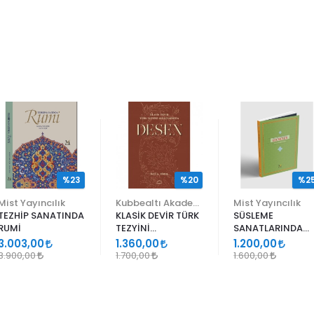
%23
%20
%2
Mist Yayıncılık
Kubbealtı Akademisi Kültür ve Sanat Vakfı
Mist Yayıncılık
TEZHİP SANATINDA
KLASİK DEVİR TÜRK
SÜSLEME
RUMİ
TEZYİNİ
SANATLARINDA
SANATLARINDA
GEÇMELER
3.003,00
1.360,00
1.200,00
DESEN
3.900,00
1.700,00
1.600,00