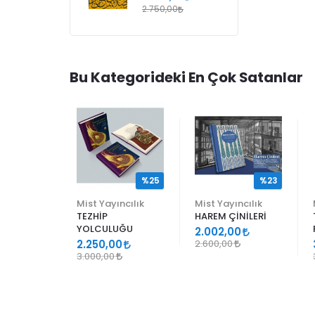
2.750,00
Bu Kategorideki En Çok Satanlar
%25
%25
%23
ncılık
Mist Yayıncılık
Mist Yayıncılık
TEZHİP
HAREM ÇİNİLERİ
YOLCULUĞU
9
2.002,00
2.250,00
2.600,00
3.000,00