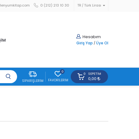
lenyumkitap.com
0 (212) 213 10 30
TR
Türk Lirası
Hesabım
ŞİM
Giriş Yap
/
Üye Ol
0
SEPETIM
0
0,00
FAVORILERIM
SIPARIŞLERIM