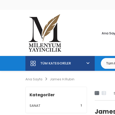
Ana Sa
TÜM KATEGORILER
Ana Sayfa
James H.Rubin
Kategoriler
1
SANAT
James