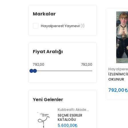
Markalar
Hayalperest Yayınevi
(1)
Fiyat Aralığı
792,00
792,00
Hayalpere
İZLENİMCİL
OKUNUR
792,00
Yeni Gelenler
Kubbealtı Akademisi Kültür ve Sanat Vakfı
SEÇME ESERLER
KATALOĞU
5.600,00