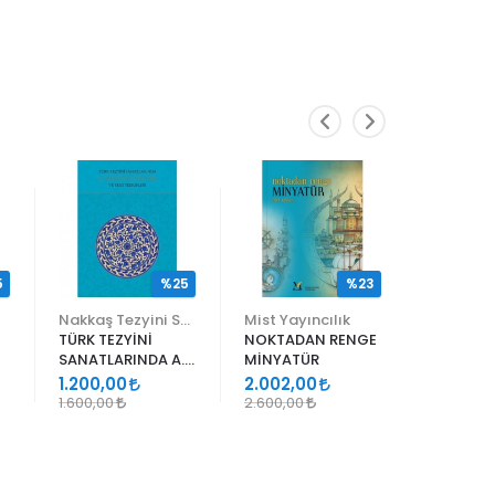
5
%25
%23
Nakkaş Tezyini Sanatlar Merkezi Yayınları
Mist Yayıncılık
TÜRK TEZYİNİ
NOKTADAN RENGE
ALİ EN N
SANATLARINDA A.
MİNYATÜR
ER RAKIM
SÜHEYL ÜNVER VE
1.200,00
2.002,00
1.105,00
YENİ TERKİPLERİ
1.600,00
2.600,00
1.300,00