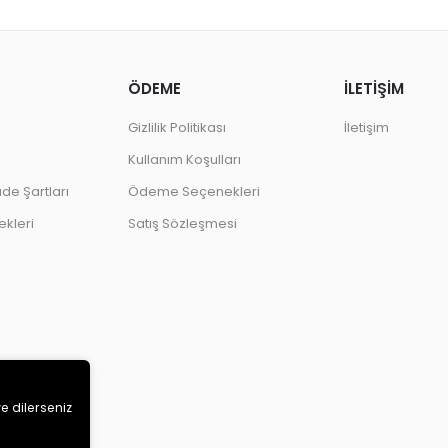
ÖDEME
İLETİŞİM
Gizlilik Politikası
İletişim
Kullanım Koşulları
ade Şartları
Ödeme Seçenekleri
kleri
Satış Sözleşmesi
ve dilerseniz