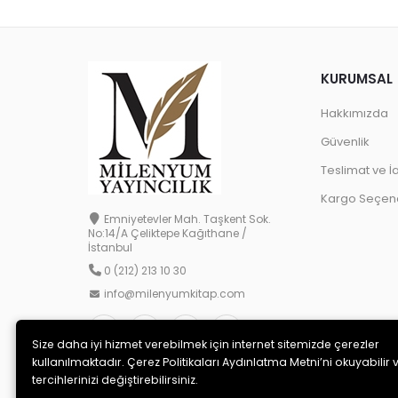
KURUMSAL
Hakkımızda
Güvenlik
Teslimat ve İ
Kargo Seçene
Emniyetevler Mah. Taşkent Sok.
No:14/A Çeliktepe Kağıthane /
İstanbul
0 (212) 213 10 30
info@milenyumkitap.com
Size daha iyi hizmet verebilmek için internet sitemizde çerezler
kullanılmaktadır. Çerez Politikaları Aydınlatma Metni’ni okuyabilir 
tercihlerinizi değiştirebilirsiniz.