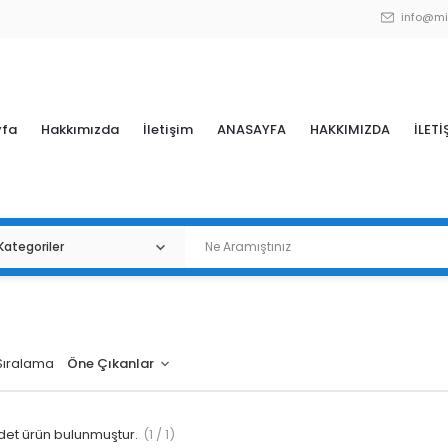
info@mi
yfa
Hakkımızda
İletişim
ANASAYFA
HAKKIMIZDA
İLETİ
Sıralama
et ürün bulunmuştur.
(1 / 1)