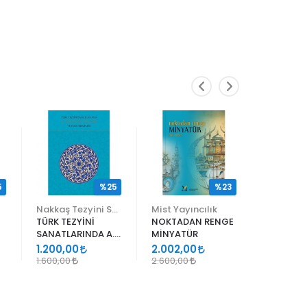
5
%25
%23
Nakkaş Tezyini Sanatlar Merkezi Yayınları
Mist Yayıncılık
TÜRK TEZYİNİ
NOKTADAN RENGE
ALİ EN N
SANATLARINDA A.
MİNYATÜR
ER RAKIM
SÜHEYL ÜNVER VE
1.200,00
2.002,00
1.105,00
YENİ TERKİPLERİ
1.600,00
2.600,00
1.300,00