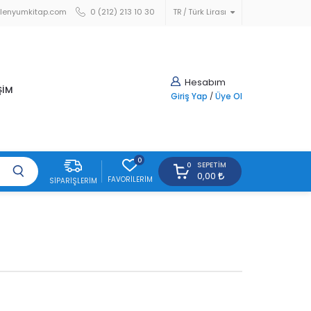
lenyumkitap.com
0 (212) 213 10 30
TR
Türk Lirası
Hesabım
ŞİM
Giriş Yap
/
Üye Ol
0
SEPETIM
0
0,00
FAVORILERIM
SIPARIŞLERIM