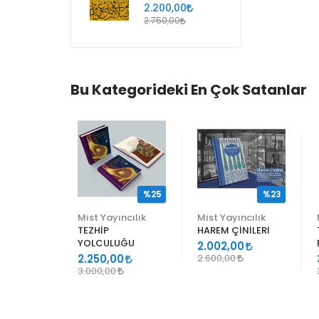
2.200,00
2.750,00
Bu Kategorideki En Çok Satanlar
%25
%25
%23
ncılık
Mist Yayıncılık
Mist Yayıncılık
TEZHİP
HAREM ÇİNİLERİ
YOLCULUĞU
9
2.002,00
2.250,00
2.600,00
3.000,00