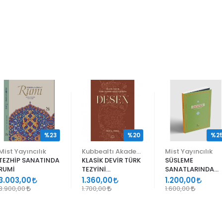
%23
%20
%2
Mist Yayıncılık
Kubbealtı Akademisi Kültür ve Sanat Vakfı
Mist Yayıncılık
TEZHİP SANATINDA
KLASİK DEVİR TÜRK
SÜSLEME
RUMİ
TEZYİNİ
SANATLARINDA
SANATLARINDA
GEÇMELER
3.003,00
1.360,00
1.200,00
DESEN
3.900,00
1.700,00
1.600,00