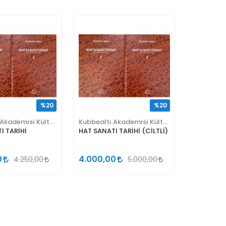
%20
%20
Kubbealtı Akademisi Kültür ve Sanat Vakfı
Kubbealtı Akademisi Kültür ve Sanat Vakfı
I TARİHİ
HAT SANATI TARİHİ (CİLTLİ)
0
4.000,00
4.250,00
5.000,00