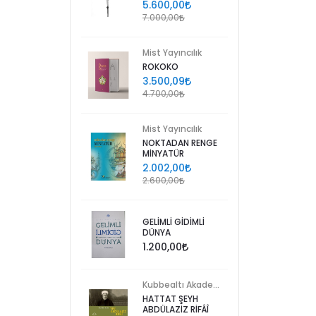
5.600,00
7.000,00
Mist Yayıncılık
ROKOKO
3.500,09
4.700,00
Mist Yayıncılık
NOKTADAN RENGE
MİNYATÜR
2.002,00
2.600,00
GELİMLİ GİDİMLİ
DÜNYA
1.200,00
Kubbealtı Akademisi Kültür ve Sanat Vakfı
HATTAT ŞEYH
ABDÜLAZİZ RİFÂÎ