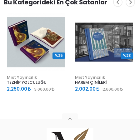
Bu Kategorideki En Çok Satanlar
%25
%23
Mist Yayıncılık
Mist Yayıncılık
TEZHİP YOLCULUĞU
HAREM ÇİNİLERİ
2.250,00
2.002,00
3.000,00
2.600,00