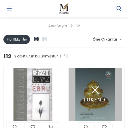
Gi
Y
/
Ana Sayfa
112
Ü
O
FILTRELE
112
2
adet ürün bulunmuştur.
(1 / 1)
TÜKENDİ