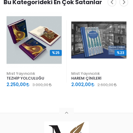
Bu Kategorideki En Çok Satanlar
%25
%23
Mist Yayıncılık
Mist Yayıncılık
TEZHİP YOLCULUĞU
HAREM ÇİNİLERİ
2.250,00
2.002,00
3.000,00
2.600,00