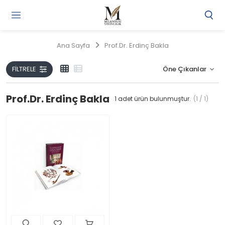
Gi
Y
/
Ana Sayfa
Prof.Dr. Erdinç Bakla
Ü
O
FILTRELE
Prof.Dr. Erdinç Bakla
1
adet ürün bulunmuştur.
(1 / 1)