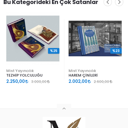
Bu Kategorideki En Çok Satanlar
%25
%23
Mist Yayıncılık
Mist Yayıncılık
TEZHİP YOLCULUĞU
HAREM ÇİNİLERİ
2.250,00
2.002,00
3.000,00
2.600,00