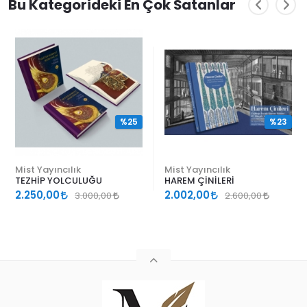
Bu Kategorideki En Çok Satanlar
%25
%23
Mist Yayıncılık
Mist Yayıncılık
TEZHİP YOLCULUĞU
HAREM ÇİNİLERİ
2.250,00
2.002,00
3.000,00
2.600,00