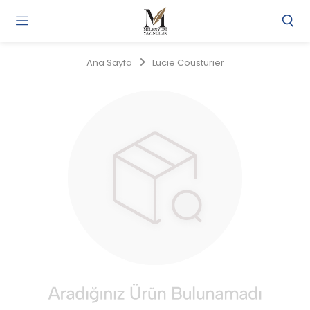
Gi
Y
/
Ana Sayfa
Lucie Cousturier
Ü
O