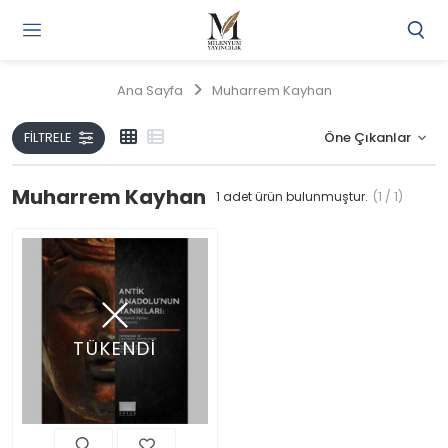
Gi
Y
/
Ana Sayfa
Muharrem Kayhan
Ü
O
FILTRELE
Muharrem Kayhan
1
adet ürün bulunmuştur.
(1 / 1)
TÜKENDİ