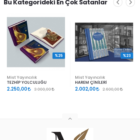
Bu Kategorideki En Çok Satanlar
%25
%23
Mist Yayıncılık
Mist Yayıncılık
TEZHİP YOLCULUĞU
HAREM ÇİNİLERİ
2.250,00
2.002,00
3.000,00
2.600,00