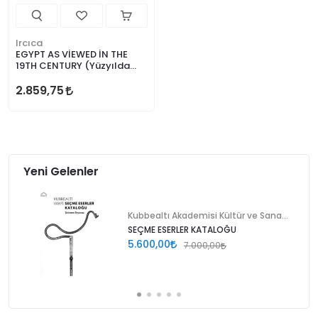
Ircıca
EGYPT AS VİEWED İN THE
19TH CENTURY (Yüzyılda
Görüldüğü Haliyle Mısır)
2.859,75
Yeni Gelenler
Kubbealtı Akademisi Kültür ve Sanat Vakfı
SEÇME ESERLER KATALOĞU
5.600,00
7.000,00