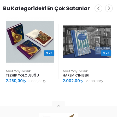
Bu Kategorideki En Çok Satanlar
%25
%23
Mist Yayıncılık
Mist Yayıncılık
TEZHİP YOLCULUĞU
HAREM ÇİNİLERİ
2.250,00
2.002,00
3.000,00
2.600,00