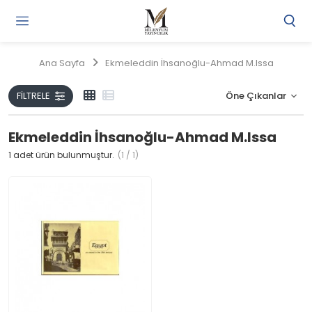
Gi
Y
/
Ana Sayfa
Ekmeleddin İhsanoğlu-Ahmad M.Issa
Ü
O
FILTRELE
Ekmeleddin İhsanoğlu-Ahmad M.Issa
1
adet ürün bulunmuştur.
(1 / 1)