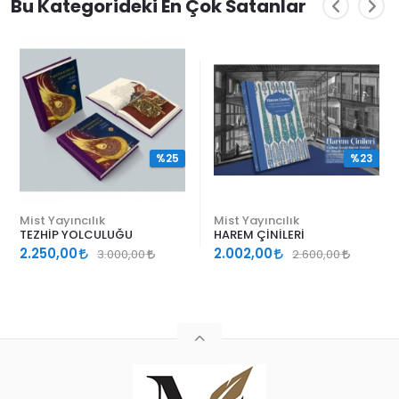
Bu Kategorideki En Çok Satanlar
%25
%23
Mist Yayıncılık
Mist Yayıncılık
TEZHİP YOLCULUĞU
HAREM ÇİNİLERİ
2.250,00
2.002,00
3.000,00
2.600,00