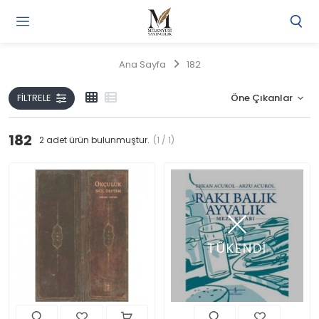
Gi
Y
/
Ana Sayfa
182
Ü
O
FILTRELE
182
2
adet ürün bulunmuştur.
(1 / 1)
TÜKENDİ