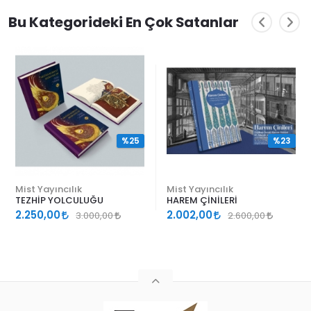
Bu Kategorideki En Çok Satanlar
%25
%23
Mist Yayıncılık
Mist Yayıncılık
TEZHİP YOLCULUĞU
HAREM ÇİNİLERİ
2.250,00
2.002,00
3.000,00
2.600,00