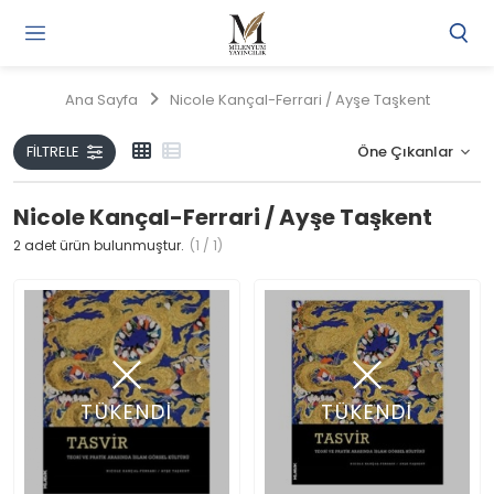
Gi
Y
/
Ana Sayfa
Nicole Kançal-Ferrari / Ayşe Taşkent
Ü
O
FILTRELE
Nicole Kançal-Ferrari / Ayşe Taşkent
2
adet ürün bulunmuştur.
(1 / 1)
TÜKENDİ
TÜKENDİ