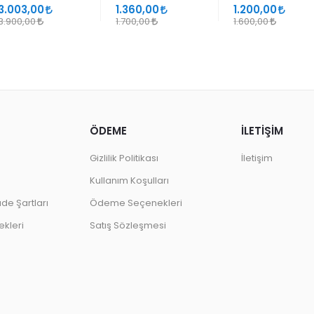
SANATLARINDA
GEÇMELER
3.003,00
1.360,00
1.200,00
DESEN
3.900,00
1.700,00
1.600,00
ÖDEME
İLETİŞİM
Gizlilik Politikası
İletişim
Kullanım Koşulları
ade Şartları
Ödeme Seçenekleri
kleri
Satış Sözleşmesi