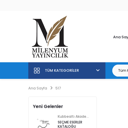
Ana Sa
TÜM KATEGORILER
Ana Sayfa
517
Yeni Gelenler
Kubbealtı Akademisi Kültür ve Sanat Vakfı
SEÇME ESERLER
KATALOĞU