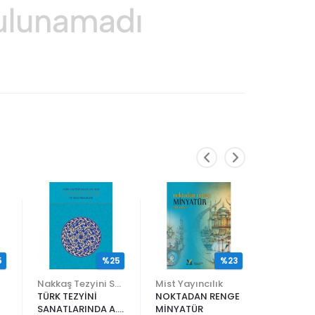
5
%25
%23
Nakkaş Tezyini Sanatlar Merkezi Yayınları
Mist Yayıncılık
TÜRK TEZYİNİ
NOKTADAN RENGE
ALİ EN N
SANATLARINDA A.
MİNYATÜR
ER RAKIM