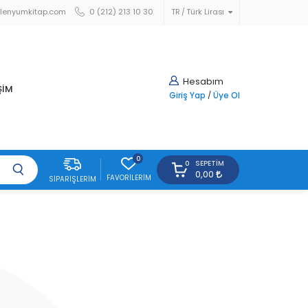
lenyumkitap.com
0 (212) 213 10 30
TR
Türk Lirası
Hesabım
ŞİM
Giriş Yap
/
Üye Ol
0
SEPETIM
0
0,00
FAVORILERIM
SIPARIŞLERIM