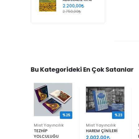
2.200,00
2.750,00
Bu Kategorideki En Çok Satanlar
%25
%25
%23
ncılık
Mist Yayıncılık
Mist Yayıncılık
TEZHİP
HAREM ÇİNİLERİ
YOLCULUĞU
9
2.002,00