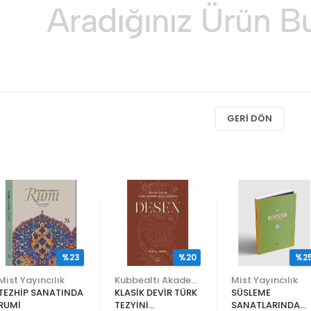
GERI DÖN
%23
%20
%2
Mist Yayıncılık
Kubbealtı Akademisi Kültür ve Sanat Vakfı
Mist Yayıncılık
TEZHİP SANATINDA
KLASİK DEVİR TÜRK
SÜSLEME
RUMİ
TEZYİNİ
SANATLARINDA