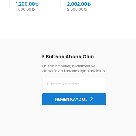
SÜHEYL ÜNVER VE
1.200,00
2.002,00
1.105,00
YENİ TERKİPLERİ
1.600,00
2.600,00
1.300,00
E Bültene Abone Olun
En son haberler, bildirimler ve
daha fazla tasarım için kaydolun
HEMEN KAYDOL