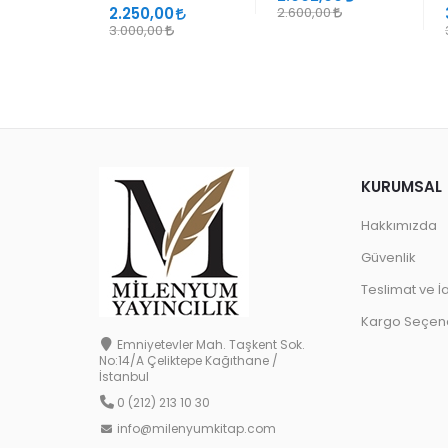
2.250,00
2.600,00
3.000,00
KURUMSAL
Hakkımızda
Güvenlik
Teslimat ve İ
Kargo Seçene
Emniyetevler Mah. Taşkent Sok.
No:14/A Çeliktepe Kağıthane /
İstanbul
0 (212) 213 10 30
info@milenyumkitap.com