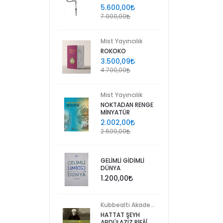
5.600,00
7.000,00
Mist Yayıncılık
ROKOKO
3.500,09
4.700,00
Mist Yayıncılık
NOKTADAN RENGE
MİNYATÜR
2.002,00
2.600,00
GELİMLİ GİDİMLİ
DÜNYA
1.200,00
Kubbealtı Akademisi Kültür ve Sanat Vakfı
HATTAT ŞEYH
ABDÜLAZİZ RİFÂÎ