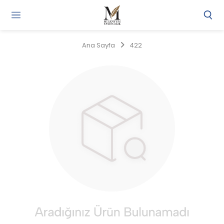
Gi
Y
/
Ana Sayfa
422
Ü
O