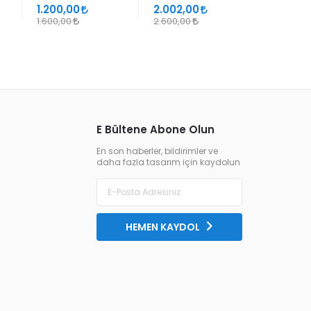
SÜHEYL ÜNVER VE
1.200,00
2.002,00
1.105,00
YENİ TERKİPLERİ
1.600,00
2.600,00
1.300,00
E Bültene Abone Olun
En son haberler, bildirimler ve
daha fazla tasarım için kaydolun
HEMEN KAYDOL