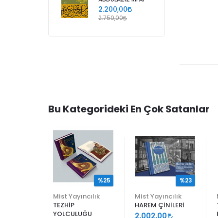
2.200,00
2.750,00
Bu Kategorideki En Çok Satanlar
%25
%25
%23
ncılık
Mist Yayıncılık
Mist Yayıncılık
TEZHİP
HAREM ÇİNİLERİ
YOLCULUĞU
9
2.002,00