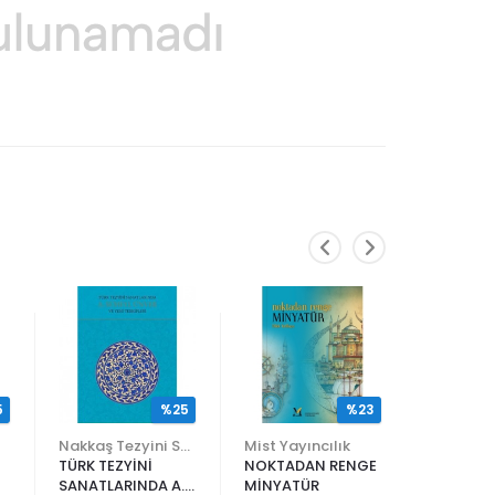
5
%25
%23
Nakkaş Tezyini Sanatlar Merkezi Yayınları
Mist Yayıncılık
TÜRK TEZYİNİ
NOKTADAN RENGE
ALİ EN N
SANATLARINDA A.
MİNYATÜR
ER RAKIM