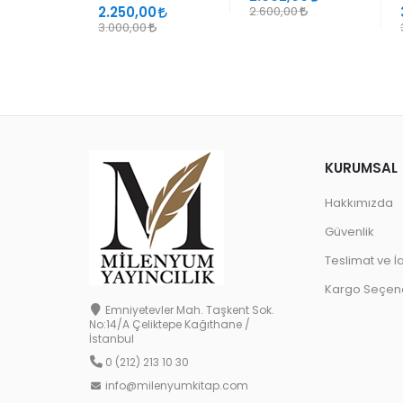
2.250,00
2.600,00
3.000,00
KURUMSAL
Hakkımızda
Güvenlik
Teslimat ve İ
Kargo Seçene
Emniyetevler Mah. Taşkent Sok.
No:14/A Çeliktepe Kağıthane /
İstanbul
0 (212) 213 10 30
info@milenyumkitap.com