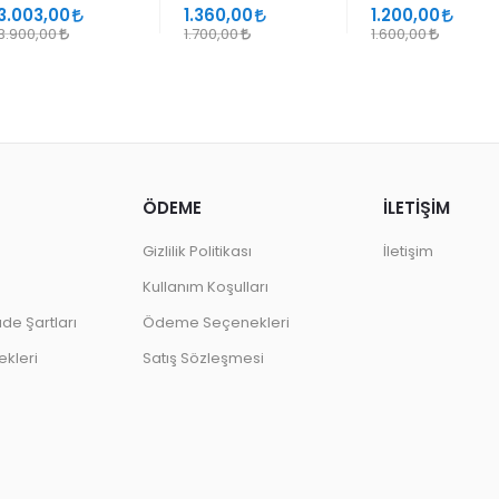
SANATLARINDA
GEÇMELER
3.003,00
1.360,00
1.200,00
DESEN
3.900,00
1.700,00
1.600,00
ÖDEME
İLETİŞİM
Gizlilik Politikası
İletişim
Kullanım Koşulları
ade Şartları
Ödeme Seçenekleri
kleri
Satış Sözleşmesi