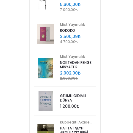
5.600,00
7.000,00
Mist Yayıncılık
ROKOKO
3.500,09
4.700,00
Mist Yayıncılık
NOKTADAN RENGE
MİNYATÜR
2.002,00
2.600,00
GELİMLİ GİDİMLİ
DÜNYA
1.200,00
Kubbealtı Akademisi Kültür ve Sanat Vakfı
HATTAT ŞEYH
ABDÜLAZİZ RİFÂÎ