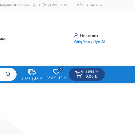
lenyumkitap.com
0 (212) 213 10 30
TR
Türk Lirası
Hesabım
ŞİM
Giriş Yap
/
Üye Ol
0
SEPETIM
0
0,00
FAVORILERIM
SIPARIŞLERIM