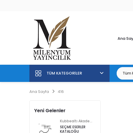
Ana Sa
TÜM KATEGORILER
Ana Sayfa
416
Yeni Gelenler
Kubbealtı Akademisi Kültür ve Sanat Vakfı
SEÇME ESERLER
KATALOĞU