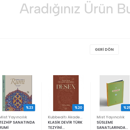
GERI DÖN
%23
%20
%2
Mist Yayıncılık
Kubbealtı Akademisi Kültür ve Sanat Vakfı
Mist Yayıncılık
TEZHİP SANATINDA
KLASİK DEVİR TÜRK
SÜSLEME
RUMİ
TEZYİNİ
SANATLARINDA