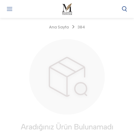
Gi
Y
/
Ana Sayfa
384
Ü
O