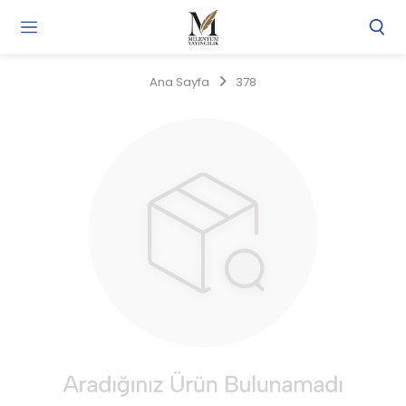
Gi
Y
/
Ana Sayfa
378
Ü
O