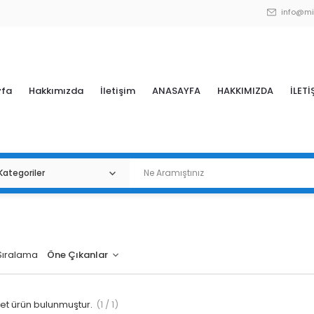
info@mi
yfa
Hakkımızda
İletişim
ANASAYFA
HAKKIMIZDA
İLETİ
Sıralama
t ürün bulunmuştur.
(1 / 1)