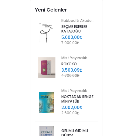
Yeni Gelenler
Kubbealtı Akademisi Kültür ve Sanat Vakfı
SEÇME ESERLER
KATALOĞU
5.600,00
7.000,00
Mist Yayıncılık
ROKOKO
3.500,09
4.700,00
Mist Yayıncılık
NOKTADAN RENGE
MİNYATÜR
2.002,00
2.600,00
GELİMLİ GİDİMLİ
DÜNYA