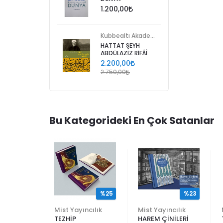
1.200,00
Kubbealtı Akademisi Kültür ve Sanat Vakfı
HATTAT ŞEYH
ABDÜLAZİZ RİFÂÎ
2.200,00
2.750,00
Bu Kategorideki En Çok Satanlar
%25
%25
%23
ncılık
Mist Yayıncılık
Mist Yayıncılık
TEZHİP
HAREM ÇİNİLERİ