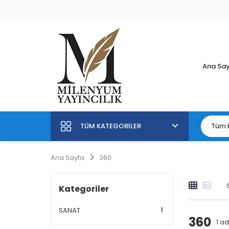
Ana Sa
TÜM KATEGORILER
Ana Sayfa
360
Kategoriler
1
SANAT
360
1
ade