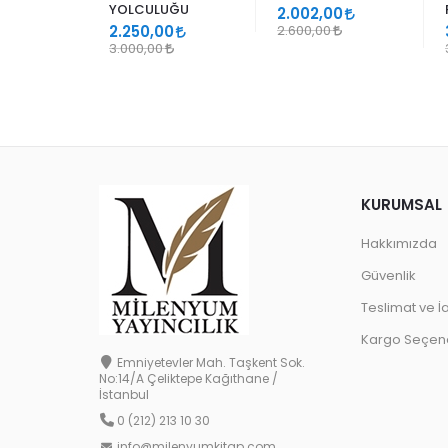
YOLCULUĞU
9
2.002,00
2.250,00
2.600,00
3.000,00
KURUMSAL
Hakkımızda
Güvenlik
Teslimat ve İ
Kargo Seçene
Emniyetevler Mah. Taşkent Sok.
No:14/A Çeliktepe Kağıthane /
İstanbul
0 (212) 213 10 30
info@milenyumkitap.com