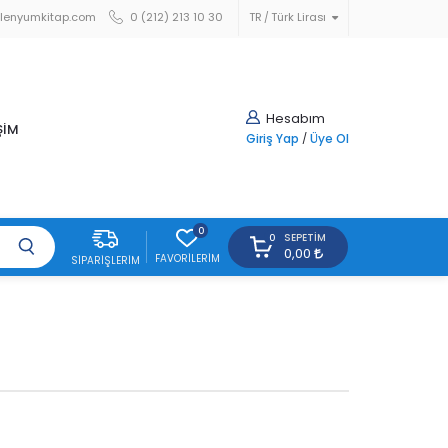
lenyumkitap.com
0 (212) 213 10 30
TR
Türk Lirası
Hesabım
ŞİM
Giriş Yap
/
Üye Ol
0
SEPETIM
0
0,00
FAVORILERIM
SIPARIŞLERIM