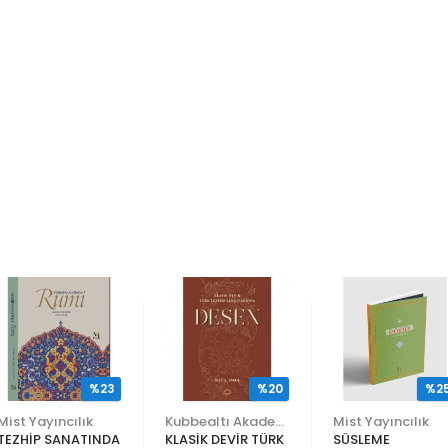
%23
%20
%2
Mist Yayıncılık
Kubbealtı Akademisi Kültür ve Sanat Vakfı
Mist Yayıncılık
TEZHİP SANATINDA
KLASİK DEVİR TÜRK
SÜSLEME