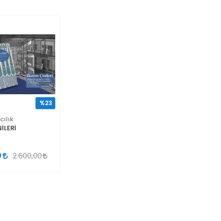
%23
cılık
İLERİ
0
2.600,00