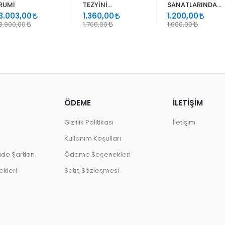
RUMİ
TEZYİNİ
SANATLARINDA
SANATLARINDA
GEÇMELER
3.003,00
1.360,00
1.200,00
DESEN
3.900,00
1.700,00
1.600,00
ÖDEME
İLETİŞİM
Gizlilik Politikası
İletişim
Kullanım Koşulları
ade Şartları
Ödeme Seçenekleri
kleri
Satış Sözleşmesi