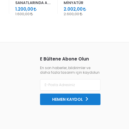
SANATLARINDA A.
MİNYATÜR
ER RAKIM
SÜHEYL ÜNVER VE
1.200,00
2.002,00
1.105,00
YENİ TERKİPLERİ
1.600,00
2.600,00
1.300,00
E Bültene Abone Olun
En son haberler, bildirimler ve
daha fazla tasarım için kaydolun
HEMEN KAYDOL