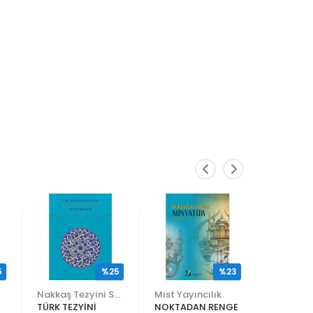
5
%25
%23
Nakkaş Tezyini Sanatlar Merkezi Yayınları
Mist Yayıncılık
TÜRK TEZYİNİ
NOKTADAN RENGE
ALİ EN N