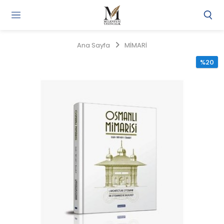
Gi
Y
/
Ana Sayfa
MİMARİ
Ü
O
%20