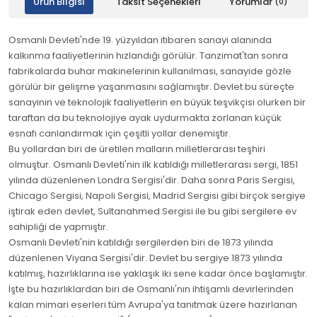
Ürün Bilgisi
Taksit Seçenekleri
Yorumlar
(0)
Osmanlı Devleti'nde 19. yüzyıldan itibaren sanayi alanında
kalkınma faaliyetlerinin hızlandığı görülür. Tanzimat'tan sonra
fabrikalarda buhar makinelerinin kullanılması, sanayide gözle
görülür bir gelişme yaşanmasını sağlamıştır. Devlet bu süreçte
sanayinin ve teknolojik faaliyetlerin en büyük teşvikçisi olurken bir
taraftan da bu teknolojiye ayak uydurmakta zorlanan küçük
esnafı canlandırmak için çeşitli yollar denemiştir.
Bu yollardan biri de üretilen malların milletlerarası teşhiri
olmuştur. Osmanlı Devleti'nin ilk katıldığı milletlerarası sergi, 1851
yılında düzenlenen Londra Sergisi'dir. Daha sonra Paris Sergisi,
Chicago Sergisi, Napoli Sergisi, Madrid Sergisi gibi birçok sergiye
iştirak eden devlet, Sultanahmed Sergisi ile bu gibi sergilere ev
sahipliği de yapmıştır.
Osmanlı Devleti'nin katıldığı sergilerden biri de 1873 yılında
düzenlenen Viyana Sergisi'dir. Devlet bu sergiye 1873 yılında
katılmış, hazırlıklarına ise yaklaşık iki sene kadar önce başlamıştır.
İşte bu hazırlıklardan biri de Osmanlı'nın ihtişamlı devirlerinden
kalan mimari eserleri tüm Avrupa'ya tanıtmak üzere hazırlanan