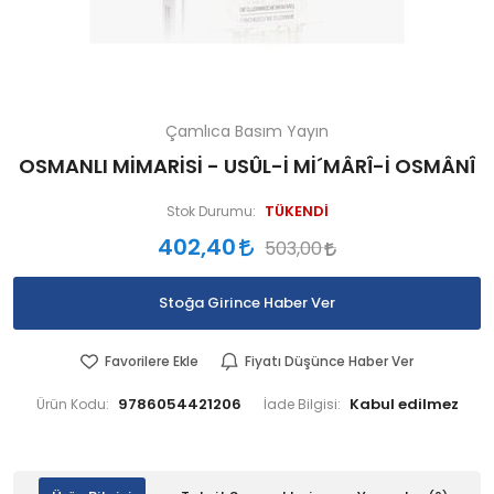
Çamlıca Basım Yayın
OSMANLI MİMARİSİ - USÛL-İ Mİ´MÂRÎ-İ OSMÂNÎ
TÜKENDİ
Stok Durumu:
402,40
503,00
Stoğa Girince Haber Ver
Favorilere Ekle
Fiyatı Düşünce Haber Ver
9786054421206
Ürün Kodu:
İade Bilgisi: