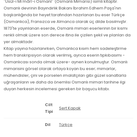
"Usûl-i Mi'mârî-i Osmanî" (Osmanlı Mimarisi) isimli kitaptır.
Osmanlı devrinin Bayındırlık Bakanı İbrahim Edhem Paşa'nın
başkanlığında bir heyet tarafından hazırlanan bu eser Türkçe
(Osmanlıca), Fransızca ve Almanca olarak üç dilde basılmıştır.
1873'te yayınlanan eserde, Osmanlı mimari eserlerinin bir kısmı
renkli olmak üzere son derece itina ile çizilen şekil ve planları da
yer almaktadır.
Kitap yayına hazırlanırken, Osmanlıca kısım hem sadeleştirme
hem transkripsiyon olarak verilmiş, ayrıca eserin tıpkıbasımı -
Osmanlıcası sonda olmak üzere- aynen konulmuştur. Osmanlı
mimarisini görsel olarak ortaya koyan bu eser; mimarlar,
mühendisler, çini ve porselen imalatçıları gibi güzel sanatlarla
uğraşanların ve daha da önemlisi Osmanlı mimari tarihine ilgi
duyan herkesin incelemesi gereken bir başucu kitabı.
Cilt
Sert Kapak
Tipi
Dil
Türkçe