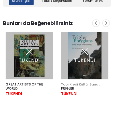
Ürün Bilgisi
Taksit Seçenekleri
Yorumlar
(0)
Bunları da Beğenebilirsiniz
TÜKENDİ
TÜKENDİ
GREAT ARTISTS OF THE
Yapı Kredi Kültür Sanat
WORLD
FRİGLER
TÜKENDİ
TÜKENDİ