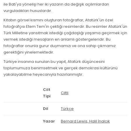
ile Batı'ya yönelişi her iki yazarın da değişik açılımlardan
vurguladıkları hususlardır.
Kitabın görsel kısmını oluşturan fotoğraflar, Atatürk'ün özel
fotoğrafçısı Etem Tem'in çektiği resimlerdir. Bu resimler Atatürk'ün
Türk Milletine yansıtmak istediği çağdaşlığı yaşama geçirmek için
vermek istediği mesajların en anlamlı göstergeleridir. Bu
fotoğraflar onunla gurur duymamızı ve ona sahip çıkmamız
gerektiğini yinelemektedir.
Türkiye insanına sunulan bu yapıt, Atatürk düşüncesini
toplumumuza benimsetmek ve gerçek demokrasi kültürünü
yakalayabilme heyecanıyla hazırlanmıştır.
Cilt
Ciltli
Tipi
Dil
Türkçe
Yazar
Bernard Lewis, Halil İnalcık