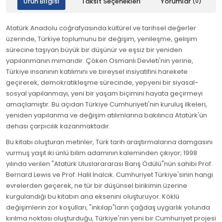
Ürün Bilgisi
Taksit Seçenekleri
Yorumlar
(0)
Atatürk Anadolu coğrafyasında kültürel ve tarihsel değerler
üzerinde, Türkiye toplumunu bir değişim, yenileşme, gelişim
sürecine taşıyan büyük bir düşünür ve eşsiz bir yeniden
yapılanmanın mimarıdır. Çöken Osmanlı Devleti'nin yerine,
Türkiye insanının katılımını ve bireysel insiyatifini harekete
geçirerek, demokratikleşme sürecinde, yepyeni bir siyasal-
sosyal yapılanmayı, yeni bir yaşam biçimini hayata geçirmeyi
amaçlamıştır. Bu açıdan Türkiye Cumhuriyeti'nin kuruluş ilkeleri,
yeniden yapılanma ve değişim atılımlarına bakılınca Atatürk'ün
dehası çarpıcılık kazanmaktadır.
Bu kitabı oluşturan metinler, Türk tarih araştırmalarına damgasını
vurmuş yaşıt iki ünlü bilim adamının kaleminden çıkıyor; 1998
yılında verilen "Atatürk Uluslarararası Barış Ödülü"nün sahibi Prof.
Bernard Lewis ve Prof. Halil İnalcık. Cumhuriyet Türkiye'sinin hangi
evrelerden geçerek, ne tür bir düşünsel birikimin üzerine
kurgulandığı bu kitabın ana eksenini oluşturuyor. Köklü
değişimlerin zor koşulları, "inkılap"ların çağdaş uygarlık yolunda
kırılma noktası oluşturduğu, Türkiye'nin yeni bir Cumhuriyet projesi