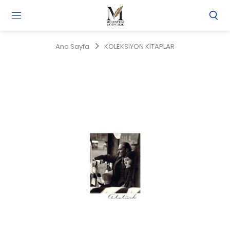
Gi
Y
/
Ana Sayfa
KOLEKSİYON KİTAPLAR
Ü
O