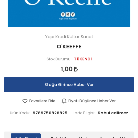
Yapı Kredi Kültür Sanat
O'KEEFFE
TÜKENDİ
Stok Durumu:
1,00
Stoğa Girince Haber Ver
Favorilere Ekle
Fiyatı Düşünce Haber Ver
9789750826825
Ürün Kodu:
İade Bilgisi: