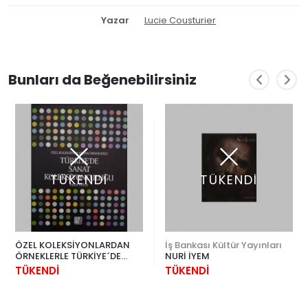
Yazar
Lucie Cousturier
Bunları da Beğenebilirsiniz
TÜKENDİ
TÜKENDİ
ÖZEL KOLEKSİYONLARDAN
İş Bankası Kültür Yayınları
ÖRNEKLERLE TÜRKİYE´DE
NURİ İYEM
SANAT KOLEKSİYONCULUĞU
TÜKENDİ
TÜKENDİ