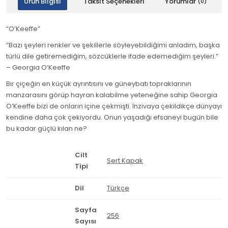
Ürün Bilgisi
Taksit Seçenekleri
Yorumlar
(0)
“O’Keeffe”
“Bazı şeyleri renkler ve şekillerle söyleyebildiğimi anladım, başka
türlü dile getiremediğim, sözcüklerle ifade edemediğim şeyleri.”
– Georgia O’Keeffe
Bir çiçeğin en küçük ayrıntısını ve güneybatı topraklarının
manzarasını görüp hayran kalabilme yeteneğine sahip Georgia
O’Keeffe bizi de onların içine çekmişti. İnzivaya çekildikçe dünyayı
kendine daha çok çekiyordu. Onun yaşadığı efsaneyi bugün bile
bu kadar güçlü kılan ne?
Cilt
Sert Kapak
Tipi
Dil
Türkçe
Sayfa
256
Sayısı