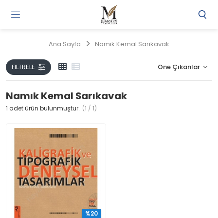
Gi
Y
/
Ana Sayfa
Namık Kemal Sarıkavak
Ü
O
FILTRELE
Namık Kemal Sarıkavak
1
adet ürün bulunmuştur.
(1 / 1)
%20