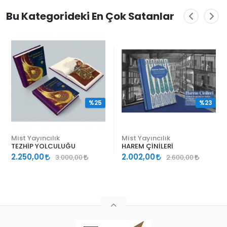
Bu Kategorideki En Çok Satanlar
%25
%23
Mist Yayıncılık
Mist Yayıncılık
TEZHİP YOLCULUĞU
HAREM ÇİNİLERİ
2.250,00
2.002,00
3.000,00
2.600,00