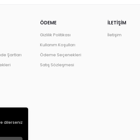
ÖDEME
İLETİŞİM
Gizlilik Politikası
İletişim
Kullanım Koşulları
ade Şartları
Ödeme Seçenekleri
kleri
Satış Sözleşmesi
ve dilerseniz