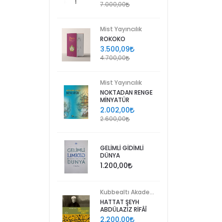
7.000,00
Mist Yayıncılık
ROKOKO
3.500,09
4.700,00
Mist Yayıncılık
NOKTADAN RENGE
MİNYATÜR
2.002,00
2.600,00
GELİMLİ GİDİMLİ
DÜNYA
1.200,00
Kubbealtı Akademisi Kültür ve Sanat Vakfı
HATTAT ŞEYH
ABDÜLAZİZ RİFÂÎ
2.200,00