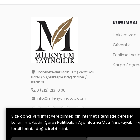
KURUMSAL
Hakkımızda
Güvenlik
Teslimat ve İ
Kargo Seçene
Emniyetevler Mah. Taşkent Sok.
No:14/A Çeliktepe Kağıthane /
İstanbul
0 (212) 213 10 30
info@milenyumkitap.com
Size daha iyi hizmet verebilmek için internet sitemizde çerezler
kullanılmaktadır. Çerez Politikaları Aydınlatma Metni’ni okuyabilir 
tercihlerinizi değiştirebilirsiniz.