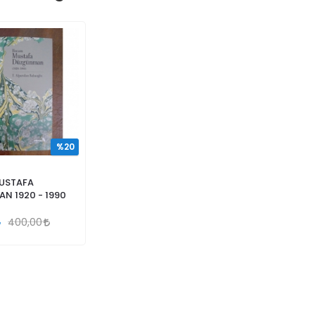
%20
USTAFA
N 1920 - 1990
400,00