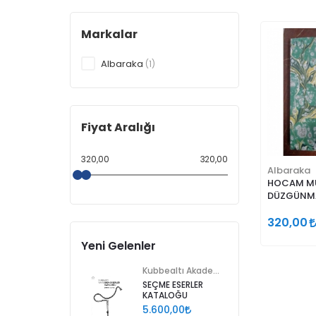
Markalar
Albaraka
(1)
Fiyat Aralığı
320,00
320,00
Albaraka
HOCAM M
DÜZGÜNMA
320,00
Yeni Gelenler
Kubbealtı Akademisi Kültür ve Sanat Vakfı
SEÇME ESERLER
KATALOĞU
5.600,00