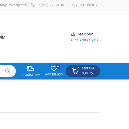
lenyumkitap.com
0 (212) 213 10 30
TR
Türk Lirası
Hesabım
ŞİM
Giriş Yap
/
Üye Ol
0
SEPETIM
0
0,00
FAVORILERIM
SIPARIŞLERIM