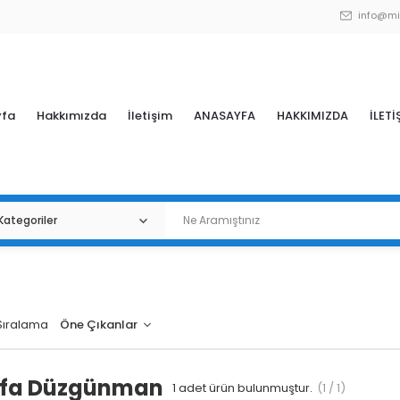
info@mi
yfa
Hakkımızda
İletişim
ANASAYFA
HAKKIMIZDA
İLETİ
Sıralama
fa Düzgünman
1
adet ürün bulunmuştur.
(1 / 1)