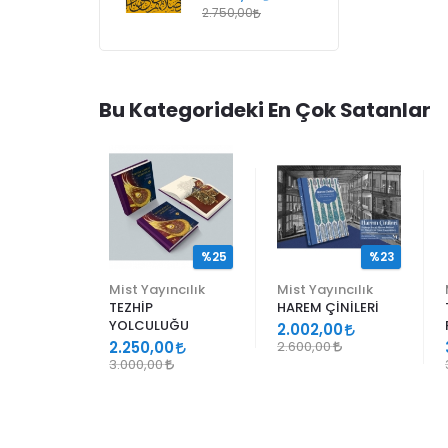
2.750,00
Bu Kategorideki En Çok Satanlar
%25
%25
%23
ncılık
Mist Yayıncılık
Mist Yayıncılık
TEZHİP
HAREM ÇİNİLERİ
YOLCULUĞU
9
2.002,00
2.250,00
2.600,00
3.000,00