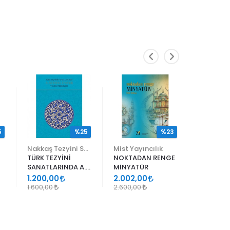
5
%25
%23
Nakkaş Tezyini Sanatlar Merkezi Yayınları
Mist Yayıncılık
TÜRK TEZYİNİ
NOKTADAN RENGE
ALİ EN N
SANATLARINDA A.
MİNYATÜR
ER RAKIM
SÜHEYL ÜNVER VE
1.200,00
2.002,00
1.105,00
YENİ TERKİPLERİ
1.600,00
2.600,00
1.300,00