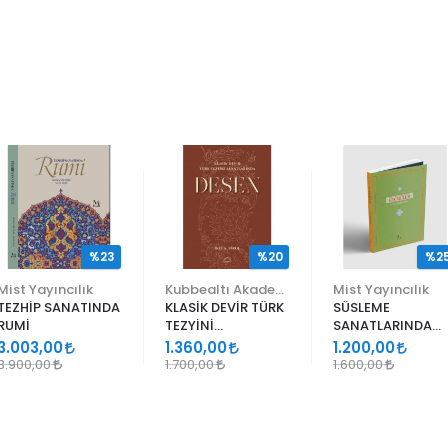
%23
%20
%2
Mist Yayıncılık
Kubbealtı Akademisi Kültür ve Sanat Vakfı
Mist Yayıncılık
TEZHİP SANATINDA
KLASİK DEVİR TÜRK
SÜSLEME
RUMİ
TEZYİNİ
SANATLARINDA
SANATLARINDA
GEÇMELER
3.003,00
1.360,00
1.200,00
DESEN
3.900,00
1.700,00
1.600,00