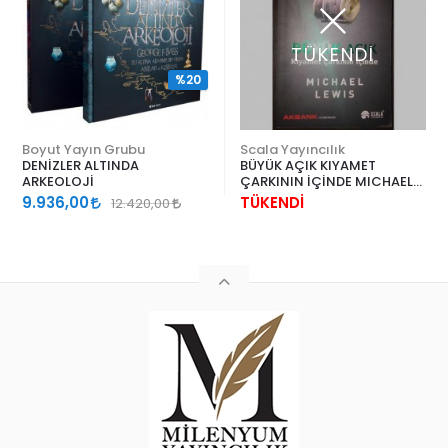
TÜKENDİ
%20
Boyut Yayın Grubu
Scala Yayıncılık
DENİZLER ALTINDA
BÜYÜK AÇIK KIYAMET
ARKEOLOJİ
ÇARKININ İÇİNDE MICHAEL
LEWIS
9.936,00
TÜKENDİ
12.420,00