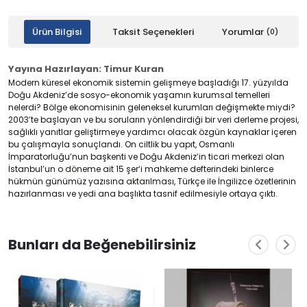
Ürün Bilgisi
Taksit Seçenekleri
Yorumlar
(0)
Yayına Hazırlayan: Timur Kuran
Modern küresel ekonomik sistemin gelişmeye başladığı 17. yüzyılda
Doğu Akdeniz’de sosyo-ekonomik yaşamın kurumsal temelleri
nelerdi? Bölge ekonomisinin geleneksel kurumları değişmekte miydi?
2003’te başlayan ve bu soruların yönlendirdiği bir veri derleme projesi,
sağlıklı yanıtlar geliştirmeye yardımcı olacak özgün kaynaklar içeren
bu çalışmayla sonuçlandı. On ciltlik bu yapıt, Osmanlı
İmparatorluğu’nun başkenti ve Doğu Akdeniz’in ticari merkezi olan
İstanbul’un o döneme ait 15 şer‘i mahkeme defterindeki binlerce
hükmün günümüz yazısına aktarılması, Türkçe ile İngilizce özetlerinin
hazırlanması ve yedi ana başlıkta tasnif edilmesiyle ortaya çıktı.
Bunları da Beğenebilirsiniz