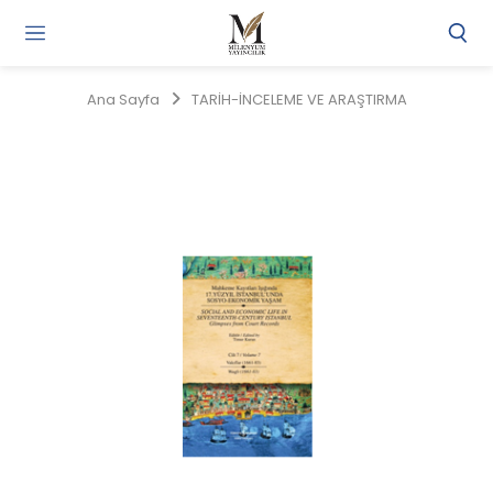
Gi
Y
/
Ana Sayfa
TARİH-İNCELEME VE ARAŞTIRMA
Ü
O