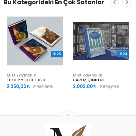
Bu Kategorideki En Çok Satanlar
%25
%23
Mist Yayıncılık
Mist Yayıncılık
TEZHİP YOLCULUĞU
HAREM ÇİNİLERİ
2.250,00
2.002,00
3.000,00
2.600,00