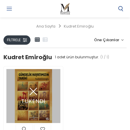
Gi
Y
/
Ana Sayfa
Kudret Emiroğlu
Ü
O
FILTRELE
Kudret Emiroğlu
1
adet ürün bulunmuştur.
(1 / 1)
TÜKENDİ