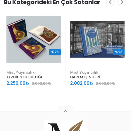
Bu Kategorideki En Çok Satanlar
%25
%23
Mist Yayıncılık
Mist Yayıncılık
TEZHİP YOLCULUĞU
HAREM ÇİNİLERİ
2.250,00
2.002,00
3.000,00
2.600,00