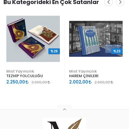
Bu Kategorideki En Çok Satanlar
%25
%23
Mist Yayıncılık
Mist Yayıncılık
TEZHİP YOLCULUĞU
HAREM ÇİNİLERİ
2.250,00
2.002,00
3.000,00
2.600,00