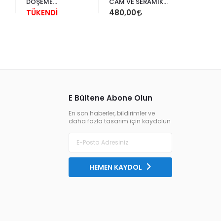
DÖŞEME
CAM VE SERAMİK
SANATLA
MOZAİKLERİ
DEKORASYONU
SÜHEYL 
TÜKENDİ
480,00
1.200,0
YENİ TER
1.600,00
E Bültene Abone Olun
En son haberler, bildirimler ve
daha fazla tasarım için kaydolun
HEMEN KAYDOL