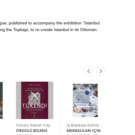
ogue, published to accompany the exhibition "Istanbul:
g the Topkapi, to re-create Istanbul in its Ottoman
TÜKENDİ
Yorum Sanat Yayın Evi
İş Bankası Kültür Yayınları
ÖRGÜLÜ BİZANS
MERAKLILARI İÇİN
TÜRK TEZ