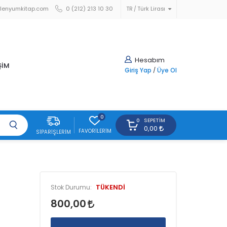
lenyumkitap.com
0 (212) 213 10 30
TR
Türk Lirası
Hesabım
ŞİM
Giriş Yap
/
Üye Ol
0
SEPETIM
0
0,00
FAVORILERIM
SIPARIŞLERIM
TÜKENDİ
Stok Durumu:
800,00