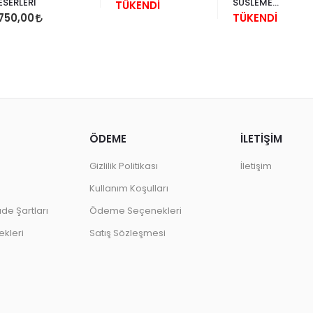
ESERLERİ
SÜSLEME
TÜKENDİ
SANATLARI
750,00
TÜKENDİ
YARIŞMASI
SERGİSİ( HÜSN-İ
HAT / TEZHİP /
MİNYATÜR / ÇİNİ
DESENİ / EBRU
ÖDEME
İLETİŞİM
Gizlilik Politikası
İletişim
Kullanım Koşulları
ade Şartları
Ödeme Seçenekleri
kleri
Satış Sözleşmesi