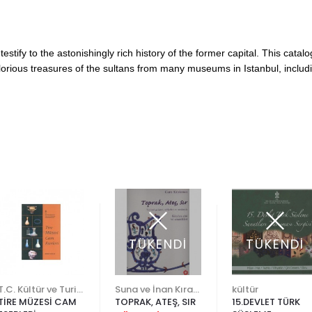
tify to the astonishingly rich history of the former capital. This catal
orious treasures of the sultans from many museums in Istanbul, includin
TÜKENDİ
TÜKENDİ
T.C. Kültür ve Turizm Bakanlığı
Suna ve İnan Kıraç Vakfı
kültür
TİRE MÜZESİ CAM
TOPRAK, ATEŞ, SIR
15.DEVLET TÜRK