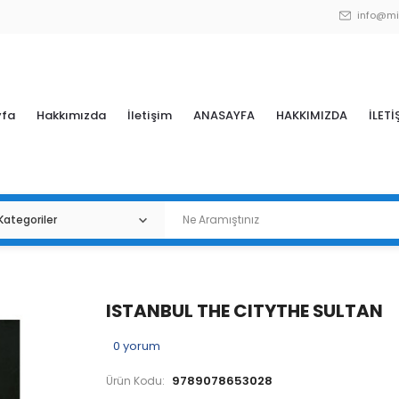
info@mi
yfa
Hakkımızda
İletişim
ANASAYFA
HAKKIMIZDA
İLETİ
ISTANBUL THE CITYTHE SULTAN
0
yorum
9789078653028
Ürün Kodu: