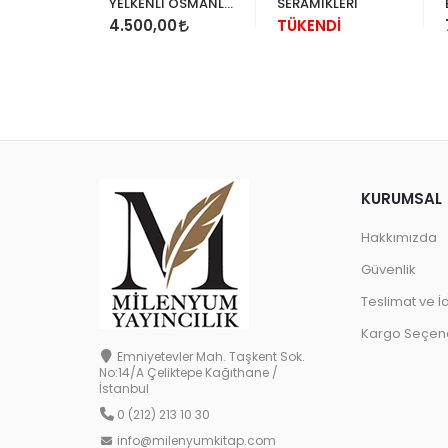
YELKENLİ OSMANLI
SERAMİKLERİ
GEMİLERİ
4.500,00
TÜKENDİ
KURUMSAL
Hakkımızda
Güvenlik
Teslimat ve İ
Kargo Seçene
Emniyetevler Mah. Taşkent Sok.
No:14/A Çeliktepe Kağıthane /
İstanbul
0 (212) 213 10 30
info@milenyumkitap.com