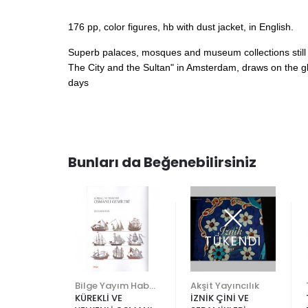
176 pp, color figures, hb with dust jacket, in English.
Superb palaces, mosques and museum collections still tes
The City and the Sultan" in Amsterdam, draws on the gl
days
Bunları da Beğenebilirsiniz
TÜKENDİ
SÜSLEME
Bilge Yayım Habercilik
Akşit Yayıncılık
KÜREKLİ VE
İZNİK ÇİNİ VE