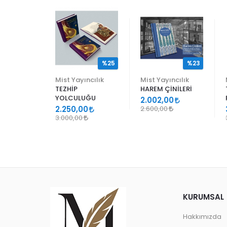
%25
%25
%23
ncılık
Mist Yayıncılık
Mist Yayıncılık
TEZHİP
HAREM ÇİNİLERİ
YOLCULUĞU
9
2.002,00
2.250,00
2.600,00
3.000,00
KURUMSAL
Hakkımızda