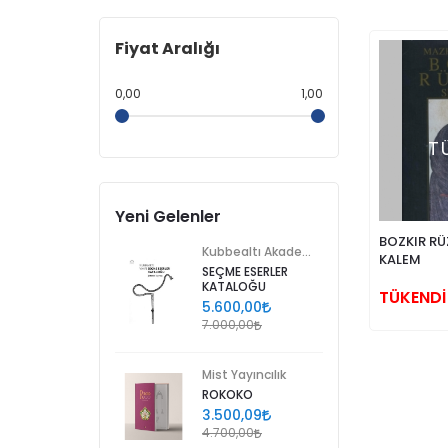
Fiyat Aralığı
0,00
1,00
T
Yeni Gelenler
BOZKIR RÜ
Kubbealtı Akademisi Kültür ve Sanat Vakfı
KALEM
SEÇME ESERLER
KATALOĞU
TÜKENDİ
5.600,00
7.000,00
Mist Yayıncılık
ROKOKO
3.500,09
4.700,00