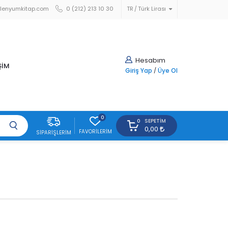
lenyumkitap.com
0 (212) 213 10 30
TR
Türk Lirası
Hesabım
ŞİM
Giriş Yap
/
Üye Ol
0
SEPETIM
0
0,00
FAVORILERIM
SIPARIŞLERIM