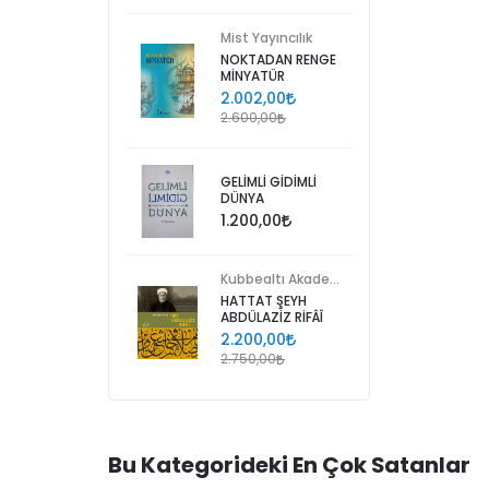
Mist Yayıncılık
NOKTADAN RENGE
MİNYATÜR
2.002,00
2.600,00
GELİMLİ GİDİMLİ
DÜNYA
1.200,00
Kubbealtı Akademisi Kültür ve Sanat Vakfı
HATTAT ŞEYH
ABDÜLAZİZ RİFÂÎ
2.200,00
2.750,00
Bu Kategorideki En Çok Satanlar