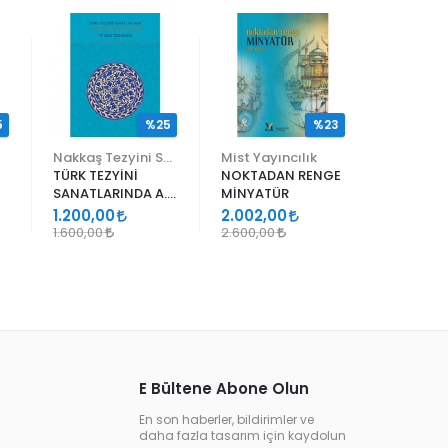
5
%25
%23
Nakkaş Tezyini Sanatlar Merkezi Yayınları
Mist Yayıncılık
TÜRK TEZYİNİ
NOKTADAN RENGE
ALİ EN N
SANATLARINDA A.
MİNYATÜR
ER RAKIM
SÜHEYL ÜNVER VE
1.200,00
2.002,00
1.105,00
YENİ TERKİPLERİ
1.600,00
2.600,00
1.300,00
E Bültene Abone Olun
En son haberler, bildirimler ve
daha fazla tasarım için kaydolun