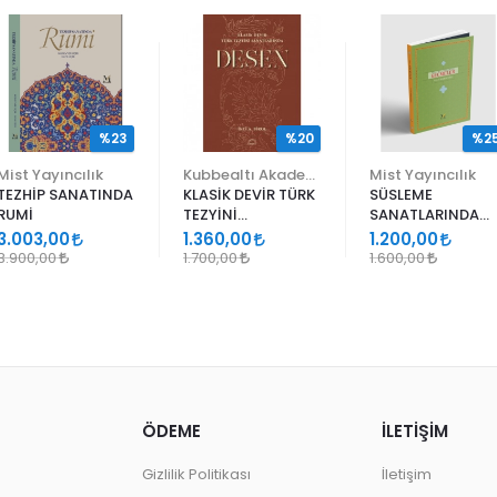
%23
%20
%2
Mist Yayıncılık
Kubbealtı Akademisi Kültür ve Sanat Vakfı
Mist Yayıncılık
TEZHİP SANATINDA
KLASİK DEVİR TÜRK
SÜSLEME
RUMİ
TEZYİNİ
SANATLARINDA
SANATLARINDA
GEÇMELER
3.003,00
1.360,00
1.200,00
DESEN
3.900,00
1.700,00
1.600,00
ÖDEME
İLETİŞİM
Gizlilik Politikası
İletişim