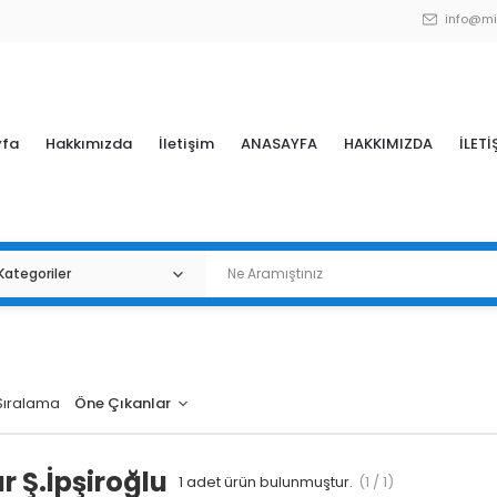
info@mi
yfa
Hakkımızda
İletişim
ANASAYFA
HAKKIMIZDA
İLETİ
Sıralama
 Ş.İpşiroğlu
1
adet ürün bulunmuştur.
(1 / 1)