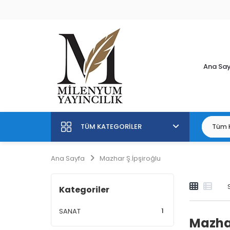
Ana Sa
TÜM KATEGORILER
Ana Sayfa
Mazhar Ş.İpşiroğlu
Kategoriler
1
SANAT
Mazhar