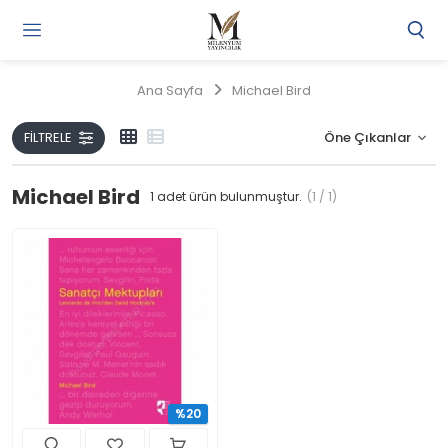
Gi
Y
/
Ana Sayfa
Michael Bird
Ü
O
FILTRELE
Michael Bird
1
adet ürün bulunmuştur.
(1 / 1)
%20