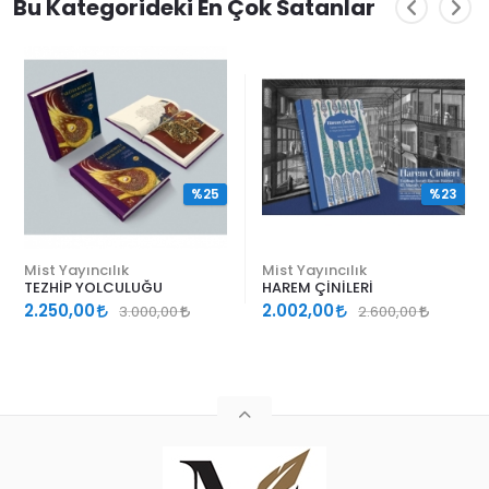
Bu Kategorideki En Çok Satanlar
%25
%23
Mist Yayıncılık
Mist Yayıncılık
TEZHİP YOLCULUĞU
HAREM ÇİNİLERİ
2.250,00
2.002,00
3.000,00
2.600,00