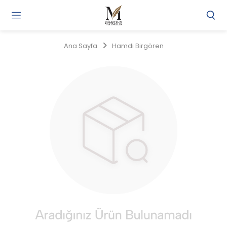
Gi
Y
/
Ana Sayfa
Hamdi Birgören
Ü
O