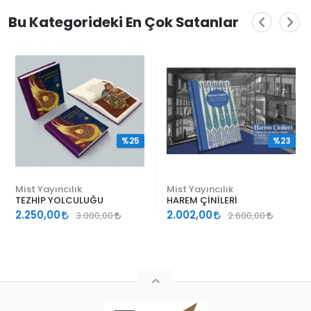
Bu Kategorideki En Çok Satanlar
%25
%23
Mist Yayıncılık
Mist Yayıncılık
TEZHİP YOLCULUĞU
HAREM ÇİNİLERİ
2.250,00
2.002,00
3.000,00
2.600,00