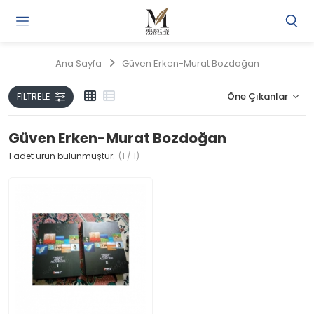
Gi
Y
/
Ana Sayfa
Güven Erken-Murat Bozdoğan
Ü
O
FILTRELE
Güven Erken-Murat Bozdoğan
1
adet ürün bulunmuştur.
(1 / 1)