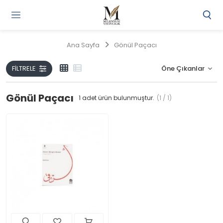
Gi
Y
/
Ana Sayfa
Gönül Paçacı
Ü
O
FILTRELE
Gönül Paçacı
1
adet ürün bulunmuştur.
(1 / 1)