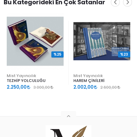
Bu Kategorideki En Çok Satanlar
%25
%23
Mist Yayıncılık
Mist Yayıncılık
TEZHİP YOLCULUĞU
HAREM ÇİNİLERİ
2.250,00
2.002,00
3.000,00
2.600,00