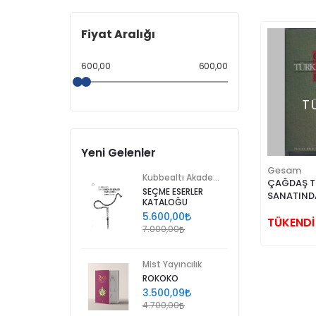
Fiyat Aralığı
600,00
600,00
T
Yeni Gelenler
Gesam
Kubbealtı Akademisi Kültür ve Sanat Vakfı
ÇAĞDAŞ T
SEÇME ESERLER
SANATINDA
KATALOĞU
5.600,00
TÜKENDİ
7.000,00
Mist Yayıncılık
ROKOKO
3.500,09
4.700,00