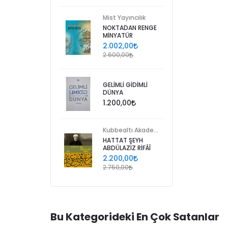
Mist Yayıncılık
NOKTADAN RENGE
MİNYATÜR
2.002,00
2.600,00
GELİMLİ GİDİMLİ
DÜNYA
1.200,00
Kubbealtı Akademisi Kültür ve Sanat Vakfı
HATTAT ŞEYH
ABDÜLAZİZ RİFÂÎ
2.200,00
2.750,00
Bu Kategorideki En Çok Satanlar