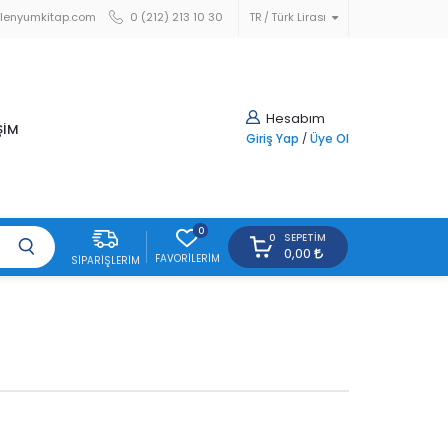
lenyumkitap.com
0 (212) 213 10 30
TR
Türk Lirası
Hesabım
ŞİM
Giriş Yap
/
Üye Ol
0
SEPETIM
0
0,00
FAVORILERIM
SIPARIŞLERIM