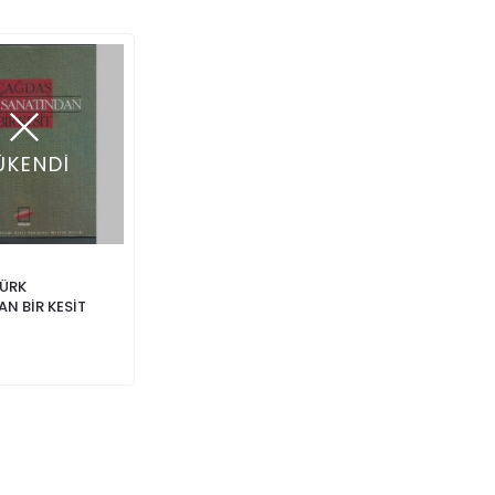
ÜKENDİ
ÜRK
N BİR KESİT