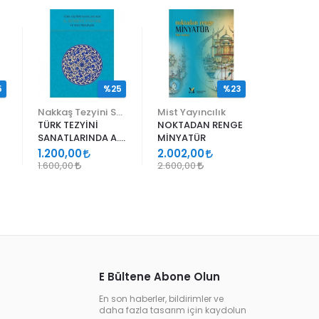
5
%25
%23
Nakkaş Tezyini Sanatlar Merkezi Yayınları
Mist Yayıncılık
TÜRK TEZYİNİ
NOKTADAN RENGE
ALİ EN N
SANATLARINDA A.
MİNYATÜR
ER RAKIM
SÜHEYL ÜNVER VE
1.200,00
2.002,00
1.105,00
YENİ TERKİPLERİ
1.600,00
2.600,00
1.300,00
E Bültene Abone Olun
En son haberler, bildirimler ve
daha fazla tasarım için kaydolun