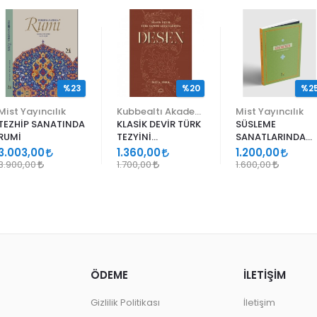
%23
%20
%2
Mist Yayıncılık
Kubbealtı Akademisi Kültür ve Sanat Vakfı
Mist Yayıncılık
TEZHİP SANATINDA
KLASİK DEVİR TÜRK
SÜSLEME
RUMİ
TEZYİNİ
SANATLARINDA
SANATLARINDA
GEÇMELER
3.003,00
1.360,00
1.200,00
DESEN
3.900,00
1.700,00
1.600,00
ÖDEME
İLETİŞİM
Gizlilik Politikası
İletişim