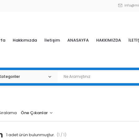
info@mi
yfa
Hakkımızda
İletişim
ANASAYFA
HAKKIMIZDA
İLETİ
Sıralama
m
1
adet ürün bulunmuştur.
(1 / 1)