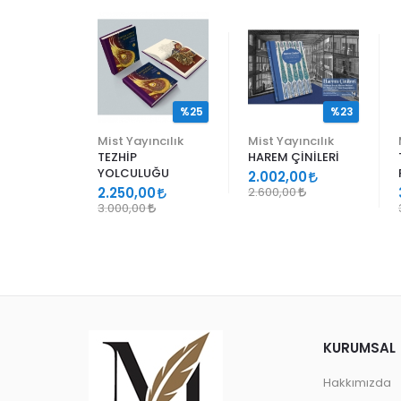
%25
%25
%23
ncılık
Mist Yayıncılık
Mist Yayıncılık
TEZHİP
HAREM ÇİNİLERİ
YOLCULUĞU
9
2.002,00
2.250,00
2.600,00
3.000,00
KURUMSAL
Hakkımızda