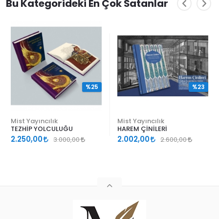
Bu Kategorideki En Çok Satanlar
%25
%23
Mist Yayıncılık
Mist Yayıncılık
TEZHİP YOLCULUĞU
HAREM ÇİNİLERİ
2.250,00
2.002,00
3.000,00
2.600,00