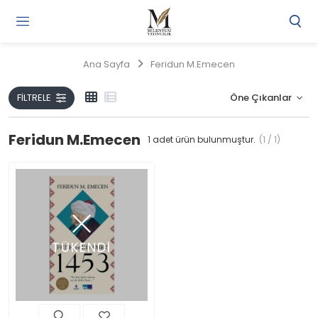
Gi
Y
/
Ana Sayfa
Feridun M.Emecen
Ü
O
FILTRELE
Feridun M.Emecen
1
adet ürün bulunmuştur.
(1 / 1)
TÜKENDİ