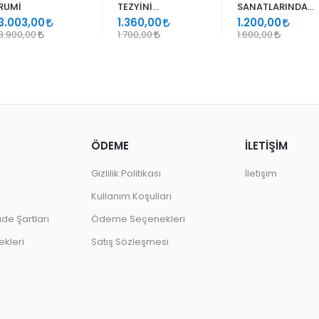
RUMİ
TEZYİNİ
SANATLARINDA
SANATLARINDA
GEÇMELER
3.003,00
1.360,00
1.200,00
DESEN
3.900,00
1.700,00
1.600,00
ÖDEME
İLETİŞİM
Gizlilik Politikası
İletişim
Kullanım Koşulları
ade Şartları
Ödeme Seçenekleri
kleri
Satış Sözleşmesi