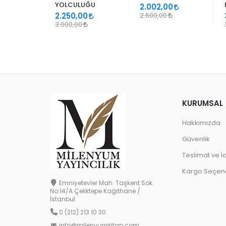
YOLCULUĞU
9
2.002,00
2.250,00
2.600,00
3.000,00
KURUMSAL
Hakkımızda
Güvenlik
Teslimat ve İ
Kargo Seçene
Emniyetevler Mah. Taşkent Sok.
No:14/A Çeliktepe Kağıthane /
İstanbul
0 (212) 213 10 30
info@milenyumkitap.com