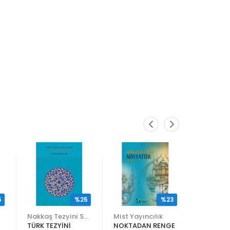
5
%25
%23
Nakkaş Tezyini Sanatlar Merkezi Yayınları
Mist Yayıncılık
TÜRK TEZYİNİ
NOKTADAN RENGE
ALİ EN N