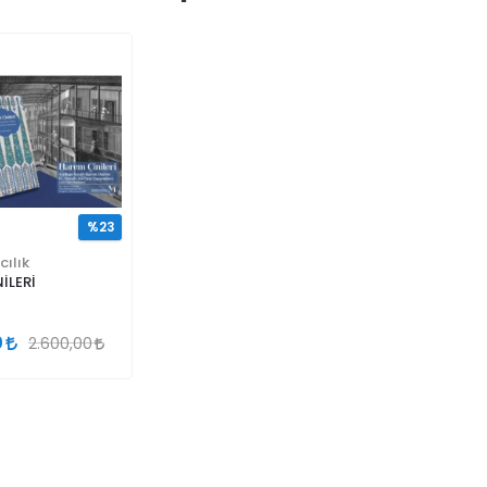
%23
cılık
İLERİ
0
2.600,00