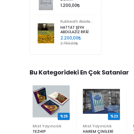
1.200,00
Kubbealtı Akademisi Kültür ve Sanat Vakfı
HATTAT ŞEYH
ABDÜLAZİZ RİFÂÎ
2.200,00
2.750,00
Bu Kategorideki En Çok Satanlar
%25
%25
%23
ncılık
Mist Yayıncılık
Mist Yayıncılık
TEZHİP
HAREM ÇİNİLERİ