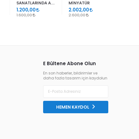
SANATLARINDA A.
MİNYATÜR
ER RAKIM
SÜHEYL ÜNVER VE
1.200,00
2.002,00
1.105,00
YENİ TERKİPLERİ
1.600,00
2.600,00
1.300,00
E Bültene Abone Olun
En son haberler, bildirimler ve
daha fazla tasarım için kaydolun
HEMEN KAYDOL