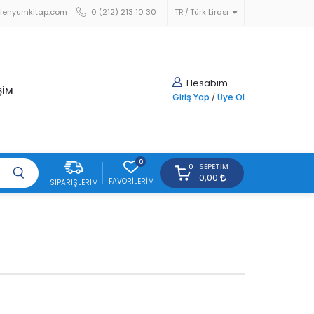
lenyumkitap.com
0 (212) 213 10 30
TR
Türk Lirası
Hesabım
ŞİM
Giriş Yap
/
Üye Ol
0
SEPETIM
0
0,00
FAVORILERIM
SIPARIŞLERIM