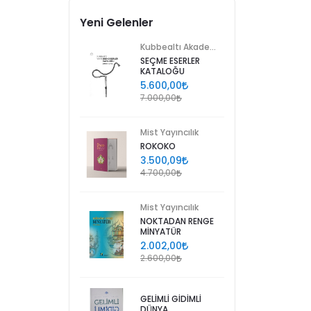
Yeni Gelenler
Kubbealtı Akademisi Kültür ve Sanat Vakfı
SEÇME ESERLER
KATALOĞU
5.600,00
7.000,00
Mist Yayıncılık
ROKOKO
3.500,09
4.700,00
Mist Yayıncılık
NOKTADAN RENGE
MİNYATÜR
2.002,00
2.600,00
GELİMLİ GİDİMLİ
DÜNYA