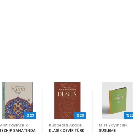
%23
%20
%2
Mist Yayıncılık
Kubbealtı Akademisi Kültür ve Sanat Vakfı
Mist Yayıncılık
TEZHİP SANATINDA
KLASİK DEVİR TÜRK
SÜSLEME