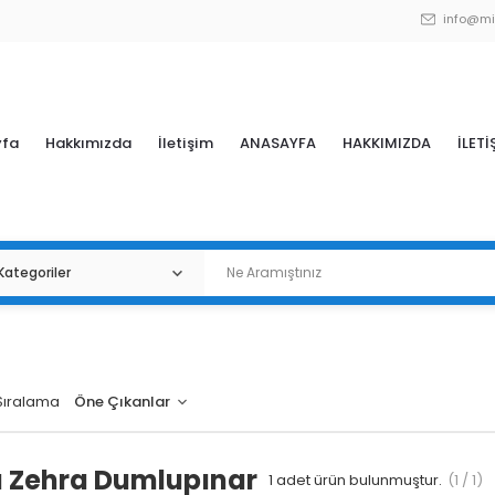
info@mi
yfa
Hakkımızda
İletişim
ANASAYFA
HAKKIMIZDA
İLETİ
Sıralama
 Zehra Dumlupınar
1
adet ürün bulunmuştur.
(1 / 1)