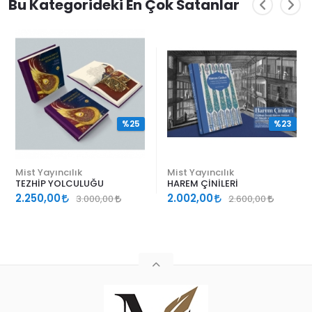
Bu Kategorideki En Çok Satanlar
%25
%23
Mist Yayıncılık
Mist Yayıncılık
TEZHİP YOLCULUĞU
HAREM ÇİNİLERİ
2.250,00
2.002,00
3.000,00
2.600,00