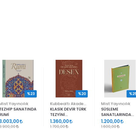
%23
%20
%2
Mist Yayıncılık
Kubbealtı Akademisi Kültür ve Sanat Vakfı
Mist Yayıncılık
TEZHİP SANATINDA
KLASİK DEVİR TÜRK
SÜSLEME
RUMİ
TEZYİNİ
SANATLARINDA
SANATLARINDA
GEÇMELER
3.003,00
1.360,00
1.200,00
DESEN
3.900,00
1.700,00
1.600,00