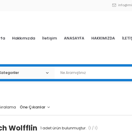
info@mi
yfa
Hakkımızda
İletişim
ANASAYFA
HAKKIMIZDA
İLETİ
Sıralama
ch Wolfflin
1
adet ürün bulunmuştur.
(1 / 1)