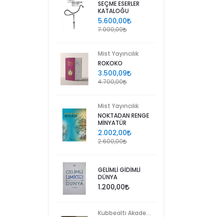
SEÇME ESERLER
KATALOĞU
5.600,00
7.000,00
Mist Yayıncılık
ROKOKO
3.500,09
4.700,00
Mist Yayıncılık
NOKTADAN RENGE
MİNYATÜR
2.002,00
2.600,00
GELİMLİ GİDİMLİ
DÜNYA
1.200,00
Kubbealtı Akademisi Kültür ve Sanat Vakfı