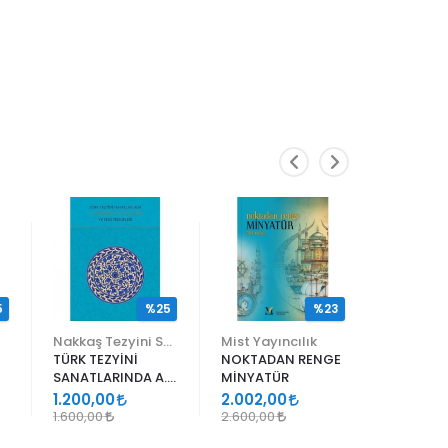
5
%25
%23
Nakkaş Tezyini Sanatlar Merkezi Yayınları
Mist Yayıncılık
TÜRK TEZYİNİ
NOKTADAN RENGE
ALİ EN N
SANATLARINDA A.
MİNYATÜR
ER RAKIM
SÜHEYL ÜNVER VE
1.200,00
2.002,00
1.105,00
YENİ TERKİPLERİ
1.600,00
2.600,00
1.300,00