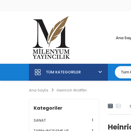
Ana Sa
TÜM KATEGORILER
Ana Sayfa
Heinrich Wolfflin
Kategoriler
1
SANAT
Heinri
1
TARİH-İNCELEME VE