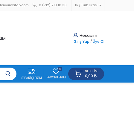
lenyumkitap.com
0 (212) 213 10 30
TR
Türk Lirası
Hesabım
ŞİM
Giriş Yap
/
Üye Ol
0
SEPETIM
0
0,00
FAVORILERIM
SIPARIŞLERIM