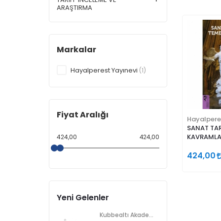
ARAŞTIRMA
Markalar
Hayalperest Yayınevi
(1)
Fiyat Aralığı
Hayalpere
SANAT TAR
KAVRAMLA
424,00
424,00
424,00
Yeni Gelenler
Kubbealtı Akademisi Kültür ve Sanat Vakfı