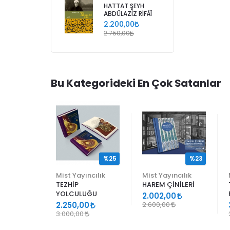
HATTAT ŞEYH
ABDÜLAZİZ RİFÂÎ
2.200,00
2.750,00
Bu Kategorideki En Çok Satanlar
%25
%25
%23
ncılık
Mist Yayıncılık
Mist Yayıncılık
TEZHİP
HAREM ÇİNİLERİ
YOLCULUĞU
9
2.002,00
2.250,00
2.600,00
3.000,00