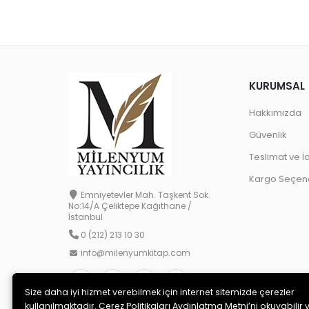
KURUMSAL
Hakkımızda
Güvenlik
Teslimat ve İ
Kargo Seçene
Emniyetevler Mah. Taşkent Sok.
No:14/A Çeliktepe Kağıthane /
İstanbul
0 (212) 213 10 30
info@milenyumkitap.com
Size daha iyi hizmet verebilmek için internet sitemizde çerezler
kullanılmaktadır. Çerez Politikaları Aydınlatma Metni’ni okuyabilir 