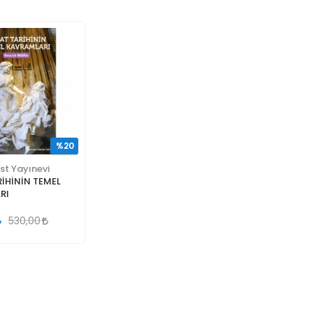
%20
st Yayınevi
İHİNİN TEMEL
RI
530,00