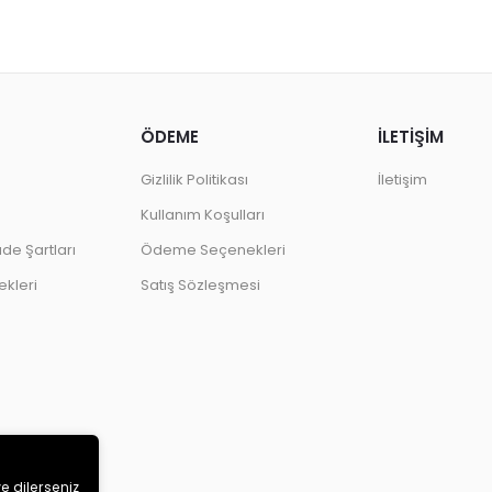
ÖDEME
İLETİŞİM
Gizlilik Politikası
İletişim
Kullanım Koşulları
ade Şartları
Ödeme Seçenekleri
kleri
Satış Sözleşmesi
ve dilerseniz