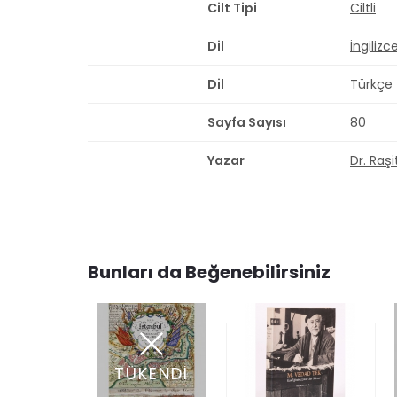
Cilt Tipi
Ciltli
Dil
İngilizc
Dil
Türkçe
Sayfa Sayısı
80
Yazar
Dr. Raş
Bunları da Beğenebilirsiniz
TÜKENDİ