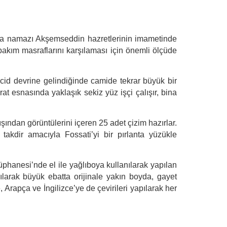
Cuma namazı Akşemseddin hazretlerinin imametinde
, bakım masraflarını karşılaması için önemli ölçüde
cid devrine gelindiğinde camide tekrar büyük bir
at esnasında yaklaşık sekiz yüz işçi çalışır, bina
ından görüntülerini içeren 25 adet çizim hazırlar.
akdir amacıyla Fossati’yi bir pırlanta yüzükle
hanesi’nde el ile yağlıboya kullanılarak yapılan
arak büyük ebatta orijinale yakın boyda, gayet
e, Arapça ve İngilizce’ye de çevirileri yapılarak her