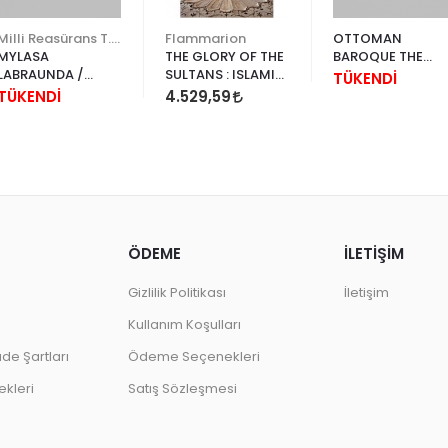
Milli Reasürans T.A.Ş.
Flammarion
OTTOMAN
MYLASA
THE GLORY OF THE
BAROQUE THE
LABRAUNDA /
SULTANS : ISLAMIC
ARCHTEENTH-
TÜKENDİ
MİLAS ÇOMAKDAĞ
ARTHITECTURE IN
CENTURY
TÜKENDİ
4.529,59
INDIA
ISTANBUL
ÖDEME
İLETİŞİM
Gizlilik Politikası
İletişim
Kullanım Koşulları
ade Şartları
Ödeme Seçenekleri
kleri
Satış Sözleşmesi