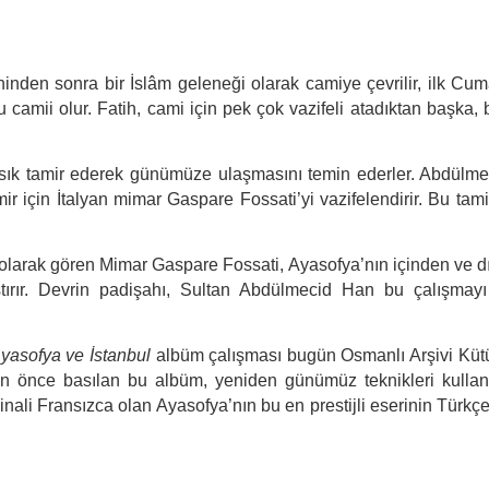
hinden sonra bir İslâm geleneği olarak camiye çevrilir, ilk 
lu camii olur. Fatih, cami için pek çok vazifeli atadıktan başka
 sık tamir ederek günümüze ulaşmasını temin ederler. Abdülme
ir için İtalyan mimar Gaspare Fossati’yi vazifelendirir. Bu tamir
 olarak gören Mimar Gaspare Fossati, Ayasofya’nın içinden ve dış
ırır. Devrin padişahı, Sultan Abdülmecid Han bu çalışmayı t
yasofya ve İstanbul
albüm çalışması bugün Osmanlı Arşivi Kütüp
n önce basılan bu albüm, yeniden günümüz teknikleri kullanıl
Orijinali Fransızca olan Ayasofya’nın bu en prestijli eserinin Türkç