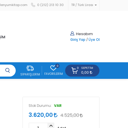
lenyumkitap.com
0 (212) 213 10 30
TR
Türk Lirası
Hesabım
ŞİM
Giriş Yap
/
Üye Ol
0
SEPETIM
0
0,00
FAVORILERIM
SIPARIŞLERIM
VAR
Stok Durumu:
3.620,00
4.525,00