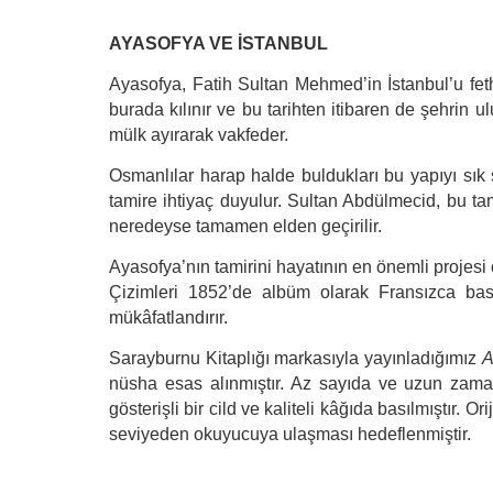
AYASOFYA VE İSTANBUL
Ayasofya, Fatih Sultan Mehmed’in İstanbul’u fet
burada kılınır ve bu tarihten itibaren de şehrin u
mülk ayırarak vakfeder.
Osmanlılar harap halde buldukları bu yapıyı sık
tamire ihtiyaç duyulur. Sultan Abdülmecid, bu tam
neredeyse tamamen elden geçirilir.
Ayasofya’nın tamirini hayatının en önemli projesi
Çizimleri 1852’de albüm olarak Fransızca bast
mükâfatlandırır.
Sarayburnu Kitaplığı markasıyla yayınladığımız
A
nüsha esas alınmıştır. Az sayıda ve uzun zama
gösterişli bir cild ve kaliteli kâğıda basılmıştır. 
seviyeden okuyucuya ulaşması hedeflenmiştir.