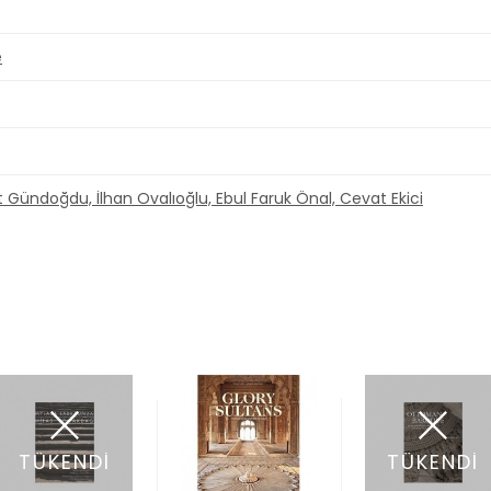
e
it Gündoğdu, İlhan Ovalıoğlu, Ebul Faruk Önal, Cevat Ekici
TÜKENDİ
TÜKENDİ