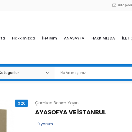
info@mi
yfa
Hakkımızda
İletişim
ANASAYFA
HAKKIMIZDA
İLETİ
Çamlıca Basım Yayın
%20
AYASOFYA VE İSTANBUL
0
yorum