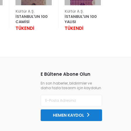
Kültür A.Ş.
Kültür A.Ş.
SUPERBS
İSTANBUL'UN 100
İSTANBUL'UN 100
TÜKEND
CAMİSİ
YALISI
TÜKENDİ
TÜKENDİ
E Bültene Abone Olun
En son haberler, bildirimler ve
daha fazla tasarım için kaydolun
HEMEN KAYDOL