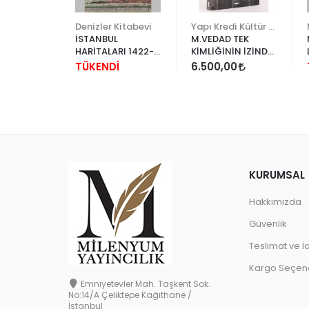
İstanbul Araştırmaları Enstitüsü
Denizler Kitabevi
Yapı Kredi Kültür Sanat
T
İSTANBUL
M.VEDAD TEK
IN HAYALİ
HARİTALARI 1422-
KİMLİĞİNİN İZİNDE
- NAZİMİ
1922
BİR MİMAR
TÜKENDİ
6.500,00
ENAL
KURUMSAL
Hakkımızda
Güvenlik
Teslimat ve İ
Kargo Seçene
Emniyetevler Mah. Taşkent Sok.
No:14/A Çeliktepe Kağıthane /
İstanbul