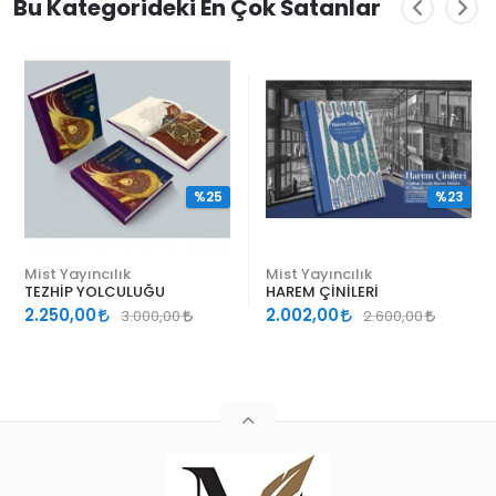
Bu Kategorideki En Çok Satanlar
%25
%23
Mist Yayıncılık
Mist Yayıncılık
TEZHİP YOLCULUĞU
HAREM ÇİNİLERİ
2.250,00
2.002,00
3.000,00
2.600,00