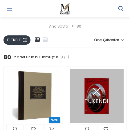
Gi
Y
/
Ana Sayfa
80
Ü
O
FILTRELE
80
2
adet ürün bulunmuştur.
(1 / 1)
TÜKENDİ
%20