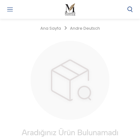
Gi
Y
/
Ana Sayfa
Andre Deutsch
Ü
O